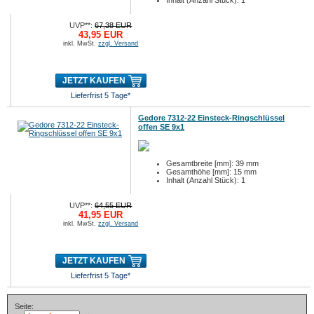
Inhalt (Anzahl Stück): 1
UVP**:
67,38 EUR
43,95 EUR
inkl. MwSt.
zzgl. Versand
JETZT KAUFEN
Lieferfrist 5 Tage*
Gedore 7312-22 Einsteck-Ringschlüssel
offen SE 9x1
Gesamtbreite [mm]: 39 mm
Gesamthöhe [mm]: 15 mm
Inhalt (Anzahl Stück): 1
UVP**:
64,55 EUR
41,95 EUR
inkl. MwSt.
zzgl. Versand
JETZT KAUFEN
Lieferfrist 5 Tage*
Seite: