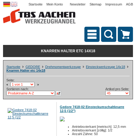
Startseite
Mein Konto
Newsletter
Sitemap
Impressum
AGB
KNARREN HALTER ETC 14X18
Startseite
GEDORE
Drehmomentwerkzeuge
Einsteckwerkzeuge 14x18
Knarren Halter etc 14x18
Seite:
Sortieren nach:
Artikel pro Seite:
Gedore 7418-02 Einsteckumschaltknarre
12,5 (1/2")
Antriebsvierkant [metrisch]: 12,5 mm
Antriebsvierkant [zöllig]: 1/2
Anzahl Zähne: 50