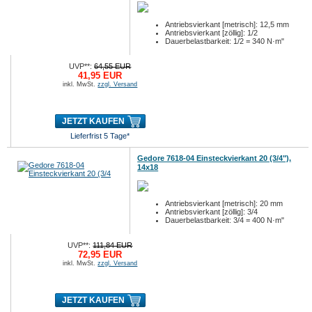
Antriebsvierkant [metrisch]: 12,5 mm
Antriebsvierkant [zöllig]: 1/2
Dauerbelastbarkeit: 1/2 = 340 N·m"
UVP**:
64,55 EUR
41,95 EUR
inkl. MwSt.
zzgl. Versand
JETZT KAUFEN
Lieferfrist 5 Tage*
Gedore 7618-04 Einsteckvierkant 20 (3/4"),
14x18
Antriebsvierkant [metrisch]: 20 mm
Antriebsvierkant [zöllig]: 3/4
Dauerbelastbarkeit: 3/4 = 400 N·m"
UVP**:
111,84 EUR
72,95 EUR
inkl. MwSt.
zzgl. Versand
JETZT KAUFEN