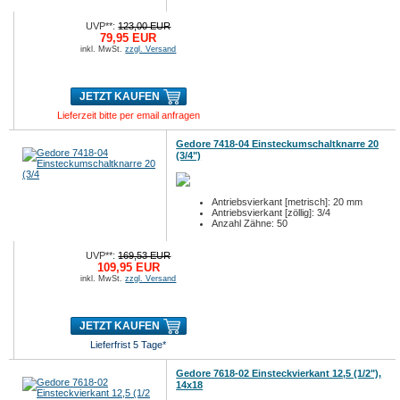
UVP**:
123,00 EUR
79,95 EUR
inkl. MwSt.
zzgl. Versand
JETZT KAUFEN
Lieferzeit bitte per email anfragen
Gedore 7418-04 Einsteckumschaltknarre 20
(3/4")
Antriebsvierkant [metrisch]: 20 mm
Antriebsvierkant [zöllig]: 3/4
Anzahl Zähne: 50
UVP**:
169,53 EUR
109,95 EUR
inkl. MwSt.
zzgl. Versand
JETZT KAUFEN
Lieferfrist 5 Tage*
Gedore 7618-02 Einsteckvierkant 12,5 (1/2"),
14x18