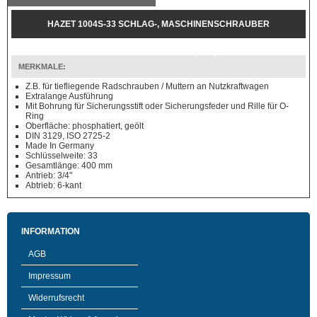
HAZET 1004S-33 SCHLAG-, MASCHINENSCHRAUBER
STECKSCHLÜSSEL-EINSATZ (6KT.) 33 MM
MERKMALE:
Z.B. für tiefliegende Radschrauben / Muttern an Nutzkraftwagen
Extralange Ausführung
Mit Bohrung für Sicherungsstift oder Sicherungsfeder und Rille für O-
Ring
Oberfläche: phosphatiert, geölt
DIN 3129, ISO 2725-2
Made In Germany
Schlüsselweite: 33
Gesamtlänge: 400 mm
Antrieb: 3/4"
Abtrieb: 6-kant
INFORMATION
AGB
Impressum
Widerrufsrecht