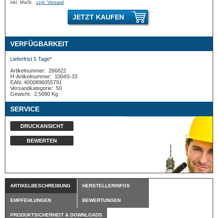
inkl. MwSt.
zzgl. Versand
JETZT KAUFEN
VERFÜGBARKEIT
Lieferfrist 5 Tage*
Artikelnummer:
266822
H-Artikelnummer:
1004S-33
EAN: 4000896055791
Versandkategorie:
50
Gewicht:
2,5680 Kg
SERVICE
DRUCKANSICHT
BEWERTEN
ARTIKELBESCHREIBUNG
HERSTELLERINFOS
EMPFEHLUNGEN
BEWERTUNGEN
PRODUKTSICHERHEIT & DOWNLOADS