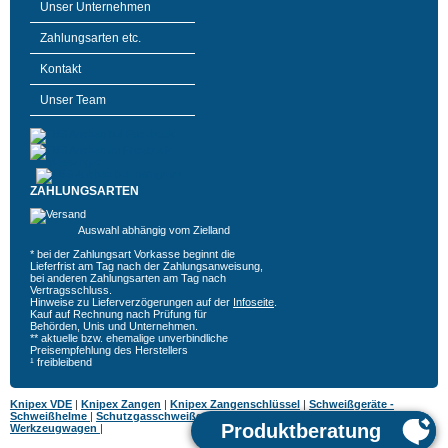
Unser Unternehmen
Zahlungsarten etc.
Kontakt
Unser Team
ZAHLUNGSARTEN
Auswahl abhängig vom Zielland
* bei der Zahlungsart Vorkasse beginnt die
Lieferfrist am Tag nach der Zahlungsanweisung,
bei anderen Zahlungsarten am Tag nach
Vertragsschluss.
Hinweise zu Lieferverzögerungen auf der
Infoseite
.
Kauf auf Rechnung nach Prüfung für
Behörden, Unis und Unternehmen.
** aktuelle bzw. ehemalige unverbindliche
Preisempfehlung des Herstellers
¹ freibleibend
Knipex VDE
|
Knipex Zangen
|
Knipex Zangenschlüssel
|
Schweißgeräte -
Schweißhelme
|
Schutzgasschweißgeräte
|
MIG MAG Schweißgeräte
|
Hazet
Werkzeugwagen
|