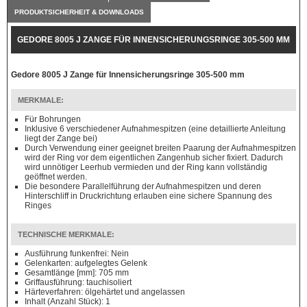
PRODUKTSICHERHEIT & DOWNLOADS
GEDORE 8005 J ZANGE FÜR INNENSICHERUNGSRINGE 305-500 MM
Gedore 8005 J Zange für Innensicherungsringe 305-500 mm
MERKMALE:
Für Bohrungen
Inklusive 6 verschiedener Aufnahmespitzen (eine detaillierte Anleitung
liegt der Zange bei)
Durch Verwendung einer geeignet breiten Paarung der Aufnahmespitzen
wird der Ring vor dem eigentlichen Zangenhub sicher fixiert. Dadurch
wird unnötiger Leerhub vermieden und der Ring kann vollständig
geöffnet werden.
Die besondere Parallelführung der Aufnahmespitzen und deren
Hinterschliff in Druckrichtung erlauben eine sichere Spannung des
Ringes
TECHNISCHE MERKMALE:
Ausführung funkenfrei: Nein
Gelenkarten: aufgelegtes Gelenk
Gesamtlänge [mm]: 705 mm
Griffausführung: tauchisoliert
Härteverfahren: ölgehärtet und angelassen
Inhalt (Anzahl Stück): 1