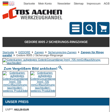
Startseite
Mein Konto
Newsletter
Sitemap
Impressum
AGB
GEDORE 8005 J SICHERUNGS-RINGZANGE
Startseite
GEDORE
Zangen
Sicherungsring-Zangen
Zangen für Ringe
parallel
Gedore 8005 J Sicherungs-Ringzange
Zum Vergrößern Bild anklicken!
UNSER PREIS
UVP**:
662,28 EUR