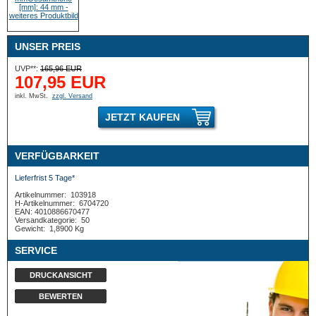
UNSER PREIS
UVP**:
165,96 EUR
107,95 EUR
inkl. MwSt.
zzgl. Versand
JETZT KAUFEN
VERFÜGBARKEIT
Lieferfrist 5 Tage*
Artikelnummer:
103918
H-Artikelnummer:
6704720
EAN: 4010886670477
Versandkategorie:
50
Gewicht:
1,8900 Kg
SERVICE
DRUCKANSICHT
BEWERTEN