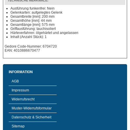
TECHNISCHE MERKMALE:
Ausführung funkenfrei: Nein
Gelenkarten: aufgelegtes Gelenk
Gesamtbreite [mm]: 200 mm
Gesamthöhe [mm]: 44 mm
Gesamtlänge [mm]: 575 mm
Griffausführung: tauchisoliert
Härteverfahren: ölgehärtet und angelassen
Inhalt (Anzahl Stück): 1
Gedore Code-Nummer: 6704720
EAN: 4010886670477
INFORMATION
AGB
Impressum
Widerrufsrecht
Muster-Widerrufsformular
Datenschutz & Sicherheit
Sitemap