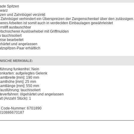
ade Spitzen
warz
tzen und Zahnbügel verzinkt
 Zahnbügel verhindert ein Überspreizen der Zangenschenkel über den zulässigen 
heres Arbeiten ist somit auch in verdeckten Einbaulagen gewährleistet
rrstift austauschbar
tschsicherer Auslösehebel mit Griffmulden
 tauchisoliert
zise bearbeitet
ehärtet und angelassen
atzspitzen-Paar erhältlich
NISCHE MERKMALE:
führung funkenfrei: Nein
enkarten: aufgelegtes Gelenk
amtbreite [mm]: 190 mm
amthöhe [mm]: 25 mm
amtlänge [mm]: 550 mm
fausführung: tauchisoliert
teverfahren: ölgehärtet und angelassen
lt (Anzahl Stück): 1
 Code-Nummer: 6701890
010886670187