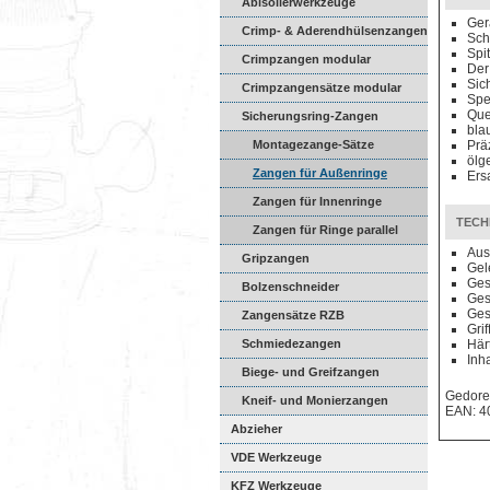
Abisolierwerkzeuge
Ger
Crimp- & Aderendhülsenzangen
Sch
Spi
Crimpzangen modular
Der
Sic
Crimpzangensätze modular
Spe
Que
Sicherungsring-Zangen
blau
Montagezange-Sätze
Prä
ölg
Zangen für Außenringe
Ers
Zangen für Innenringe
TECH
Zangen für Ringe parallel
Aus
Gripzangen
Gel
Ges
Bolzenschneider
Ges
Ges
Zangensätze RZB
Grif
Schmiedezangen
Här
Inha
Biege- und Greifzangen
Gedore
Kneif- und Monierzangen
EAN: 4
Abzieher
VDE Werkzeuge
KFZ Werkzeuge