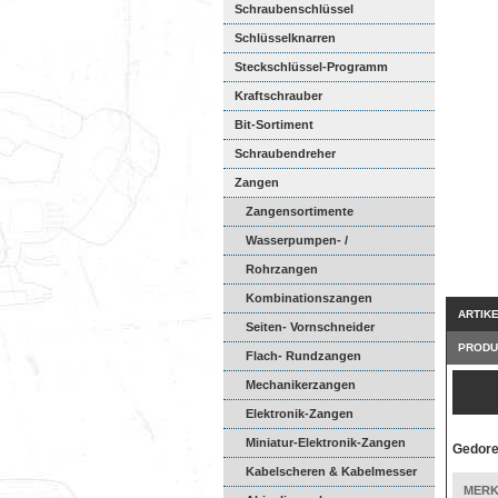
Schraubenschlüssel
Schlüsselknarren
Steckschlüssel-Programm
Kraftschrauber
Bit-Sortiment
Schraubendreher
Zangen
Zangensortimente
Wasserpumpen- /
Universalzang...
Rohrzangen
Kombinationszangen
ARTIK
Seiten- Vornschneider
PRODU
Flach- Rundzangen
Mechanikerzangen
Elektronik-Zangen
Miniatur-Elektronik-Zangen
Gedore
Kabelscheren & Kabelmesser
MERK