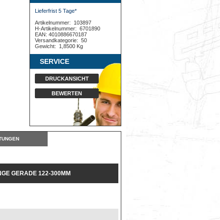
Lieferfrist 5 Tage*
Artikelnummer:
103897
H-Artikelnummer:
6701890
EAN: 4010886670187
Versandkategorie:
50
Gewicht:
1,8500 Kg
SERVICE
DRUCKANSICHT
BEWERTEN
TUNGEN
GE GERADE 122-300MM