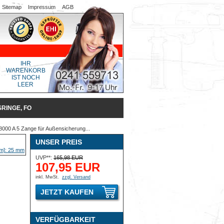
Sitemap
Impressum
AGB
IHR
WARENKORB
IST NOCH
LEER
INGE, FO
000 A 5 Zange für Außensicherung...
UNSER PREIS
UVP**:
165,98 EUR
107,95 EUR
inkl. MwSt.
zzgl. Versand
JETZT KAUFEN
VERFÜGBARKEIT