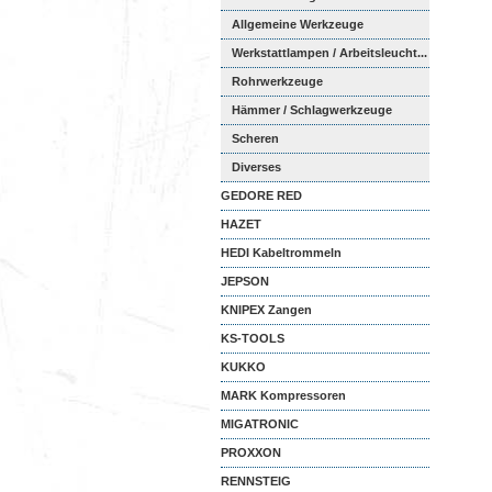
Allgemeine Werkzeuge
Werkstattlampen / Arbeitsleucht...
Rohrwerkzeuge
Hämmer / Schlagwerkzeuge
Scheren
Diverses
GEDORE RED
HAZET
HEDI Kabeltrommeln
JEPSON
KNIPEX Zangen
KS-TOOLS
KUKKO
MARK Kompressoren
MIGATRONIC
PROXXON
RENNSTEIG