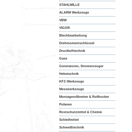
STAHLWILLE
ALARM Werkzeuge
VBW
VIGOR
Blechbearbeitung
Drehmomentschlüssel
Drucklufttechnik
Gase
Generatoren, Stromerzeuger
Hebetechnik
KFZ-Werkzeuge
Messwerkzeuge
Montagerollbretter & Rollhocker
Polieren
Rostschutzmittel & Chemie
Schleifmittel
Schweißtechnik