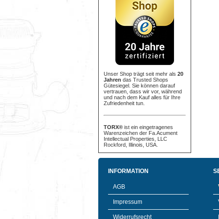
Unser Shop trägt seit mehr als
20
Jahren
das Trusted Shops
Gütesiegel. Sie können darauf
vertrauen, dass wir vor, während
und nach dem Kauf alles für Ihre
Zufriedenheit tun.
TORX®
ist ein eingetragenes
Warenzeichen der Fa.Acument
Intellectual Properties, LLC
Rockford, Illinois, USA.
INFORMATION
S
AGB
Impressum
Widerrufsrecht