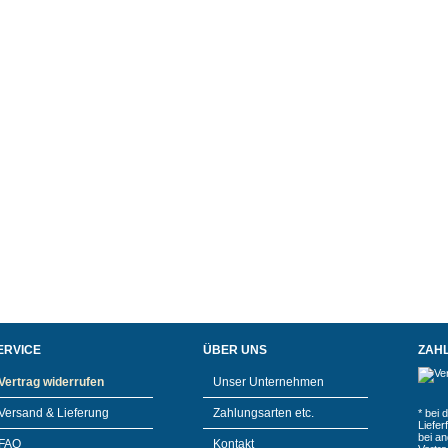
ERVICE
ÜBER UNS
ZAH
Vertrag widerrufen
Unser Unternehmen
Versand & Lieferung
Zahlungsarten etc.
* bei 
Liefe
bei a
FAQ
Kontakt