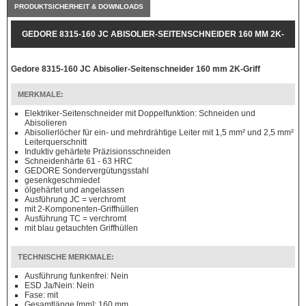
PRODUKTSICHERHEIT & DOWNLOADS
GEDORE 8315-160 JC ABISOLIER-SEITENSCHNEIDER 160 MM 2K-
GRIFF
Gedore 8315-160 JC Abisolier-Seitenschneider 160 mm 2K-Griff
MERKMALE:
Elektriker-Seitenschneider mit Doppelfunktion: Schneiden und
Abisolieren
Abisolierlöcher für ein- und mehrdrähtige Leiter mit 1,5 mm² und 2,5 mm²
Leiterquerschnitt
Induktiv gehärtete Präzisionsschneiden
Schneidenhärte 61 - 63 HRC
GEDORE Sondervergütungsstahl
gesenkgeschmiedet
ölgehärtet und angelassen
Ausführung JC = verchromt
mit 2-Komponenten-Griffhüllen
Ausführung TC = verchromt
mit blau getauchten Griffhüllen
TECHNISCHE MERKMALE:
Ausführung funkenfrei: Nein
ESD Ja/Nein: Nein
Fase: mit
Gesamtlänge [mm]: 160 mm