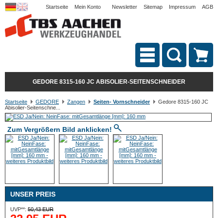
Startseite
Mein Konto
Newsletter
Sitemap
Impressum
AGB
GEDORE 8315-160 JC ABISOLIER-SEITENSCHNEIDER
Startseite
GEDORE
Zangen
Seiten- Vornschneider
Gedore 8315-160 JC
Abisolier-Seitenschne...
Zum Vergrößern Bild anklicken!
UNSER PREIS
UVP**:
50,43 EUR