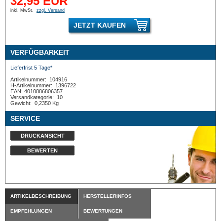
32,95 EUR
inkl. MwSt.
zzgl. Versand
JETZT KAUFEN
VERFÜGBARKEIT
Lieferfrist 5 Tage*
Artikelnummer:
104916
H-Artikelnummer:
1396722
EAN: 4010886806357
Versandkategorie:
10
Gewicht:
0,2350 Kg
SERVICE
DRUCKANSICHT
BEWERTEN
ARTIKELBESCHREIBUNG
HERSTELLERINFOS
EMPFEHLUNGEN
BEWERTUNGEN