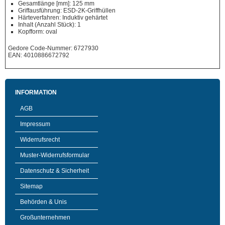
Gesamtlänge [mm]: 125 mm
Griffausführung: ESD-2K-Griffhüllen
Härteverfahren: Induktiv gehärtet
Inhalt (Anzahl Stück): 1
Kopfform: oval
Gedore Code-Nummer: 6727930
EAN: 4010886672792
INFORMATION
AGB
Impressum
Widerrufsrecht
Muster-Widerrufsformular
Datenschutz & Sicherheit
Sitemap
Behörden & Unis
Großunternehmen