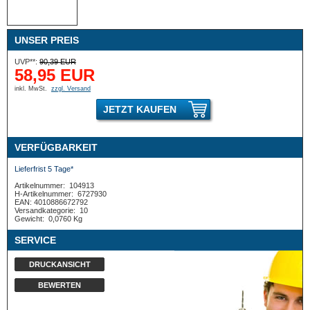
UNSER PREIS
UVP**:
90,39 EUR
58,95 EUR
inkl. MwSt.
zzgl. Versand
JETZT KAUFEN
VERFÜGBARKEIT
Lieferfrist 5 Tage*
Artikelnummer:
104913
H-Artikelnummer:
6727930
EAN: 4010886672792
Versandkategorie:
10
Gewicht:
0,0760 Kg
SERVICE
DRUCKANSICHT
BEWERTEN