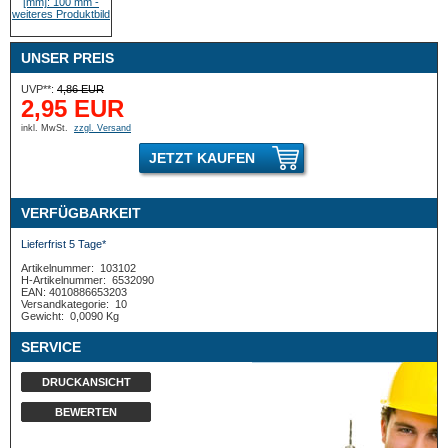
UNSER PREIS
UVP**:
4,86 EUR
2,95 EUR
inkl. MwSt.
zzgl. Versand
JETZT KAUFEN
VERFÜGBARKEIT
Lieferfrist 5 Tage*
Artikelnummer:
103102
H-Artikelnummer:
6532090
EAN: 4010886653203
Versandkategorie:
10
Gewicht:
0,0090 Kg
SERVICE
DRUCKANSICHT
BEWERTEN