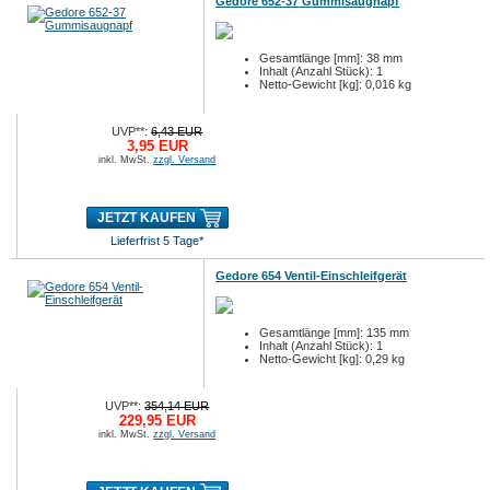
Gedore 652-37 Gummisaugnapf
Gesamtlänge [mm]: 38 mm
Inhalt (Anzahl Stück): 1
Netto-Gewicht [kg]: 0,016 kg
UVP**:
6,43 EUR
3,95 EUR
inkl. MwSt.
zzgl. Versand
JETZT KAUFEN
Lieferfrist 5 Tage*
Gedore 654 Ventil-Einschleifgerät
Gesamtlänge [mm]: 135 mm
Inhalt (Anzahl Stück): 1
Netto-Gewicht [kg]: 0,29 kg
UVP**:
354,14 EUR
229,95 EUR
inkl. MwSt.
zzgl. Versand