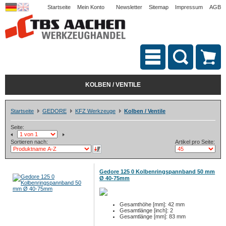
Startseite
Mein Konto
Newsletter
Sitemap
Impressum
AGB
KOLBEN / VENTILE
Startseite
GEDORE
KFZ Werkzeuge
Kolben / Ventile
Seite:
Sortieren nach:
Artikel pro Seite:
Gedore 125 0 Kolbenringspannband 50 mm
Ø 40-75mm
Gesamthöhe [mm]: 42 mm
Gesamtlänge [inch]: 2
Gesamtlänge [mm]: 83 mm