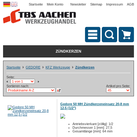
Startseite
Mein Konto
Newsletter
Sitemap
Impressum
AGB
ZÜNDKERZEN
Startseite
GEDORE
KFZ Werkzeuge
Zündkerzen
Seite:
Sortieren nach:
Artikel pro Seite:
Gedore 50 MH Zündkerzeneinsatz 20,8 mm
12,5 (1/2")
Antriebsvierkant [zöllig]: 1/2
Durchmesser 1 [mm]: 27,5
Gesamtlänge [mm]: 64 mm