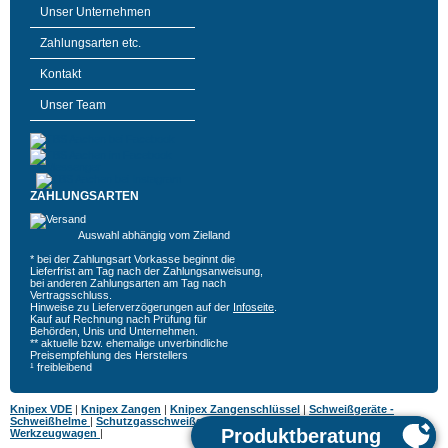
Unser Unternehmen
Zahlungsarten etc.
Kontakt
Unser Team
ZAHLUNGSARTEN
Auswahl abhängig vom Zielland
* bei der Zahlungsart Vorkasse beginnt die
Lieferfrist am Tag nach der Zahlungsanweisung,
bei anderen Zahlungsarten am Tag nach
Vertragsschluss.
Hinweise zu Lieferverzögerungen auf der
Infoseite
.
Kauf auf Rechnung nach Prüfung für
Behörden, Unis und Unternehmen.
** aktuelle bzw. ehemalige unverbindliche
Preisempfehlung des Herstellers
¹ freibleibend
Knipex VDE
|
Knipex Zangen
|
Knipex Zangenschlüssel
|
Schweißgeräte -
Schweißhelme
|
Schutzgasschweißgeräte
|
MIG MAG Schweißgeräte
|
Hazet
Werkzeugwagen
|