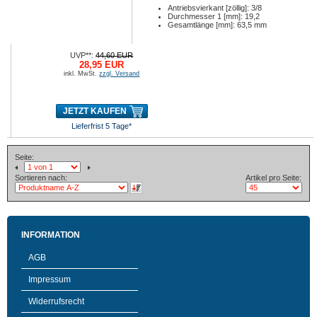
Antriebsvierkant [zöllig]: 3/8
Durchmesser 1 [mm]: 19,2
Gesamtlänge [mm]: 63,5 mm
UVP**:
44,60 EUR
28,95 EUR
inkl. MwSt.
zzgl. Versand
JETZT KAUFEN
Lieferfrist 5 Tage*
Seite:
Sortieren nach:
Artikel pro Seite:
INFORMATION
AGB
Impressum
Widerrufsrecht