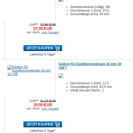
Antriebsvierkant [zöllig]: 3/8
Durchmesser 1 [mm]: 27,5
Gesamtlänge [mm]: 64 mm
UVP**:
42,86 EUR
27,95 EUR
inkl. MwSt.
zzgl. Versand
JETZT KAUFEN
Lieferfrist 5 Tage*
Gedore 53 Zündkerzeneinsatz 16 mm 10
(3/8")
Durchmesser 1 [mm]: 21,5
Gesamtlänge [mm]: 63,5 mm
Inhalt (Anzahl Stück): 1
UVP**:
31,23 EUR
19,95 EUR
inkl. MwSt.
zzgl. Versand
JETZT KAUFEN
Lieferfrist 5 Tage*