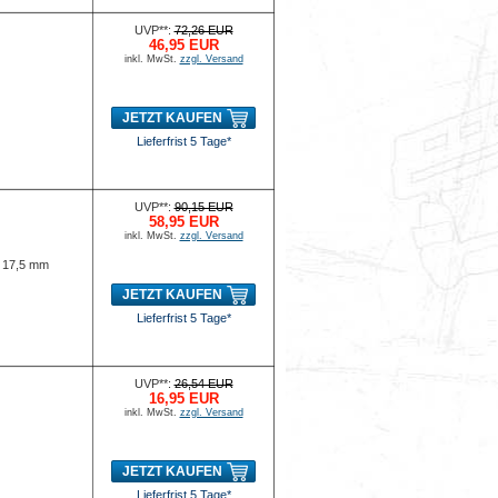
UVP**:
72,26 EUR
46,95 EUR
inkl. MwSt.
zzgl. Versand
JETZT KAUFEN
Lieferfrist 5 Tage*
UVP**:
90,15 EUR
58,95 EUR
inkl. MwSt.
zzgl. Versand
x 17,5 mm
JETZT KAUFEN
Lieferfrist 5 Tage*
UVP**:
26,54 EUR
16,95 EUR
inkl. MwSt.
zzgl. Versand
JETZT KAUFEN
Lieferfrist 5 Tage*