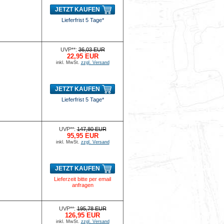
JETZT KAUFEN
Lieferfrist 5 Tage*
UVP**:
36,03 EUR
22,95 EUR
inkl. MwSt.
zzgl. Versand
JETZT KAUFEN
Lieferfrist 5 Tage*
UVP**:
147,80 EUR
95,95 EUR
inkl. MwSt.
zzgl. Versand
JETZT KAUFEN
Lieferzeit bitte per email
anfragen
UVP**:
195,78 EUR
126,95 EUR
inkl. MwSt.
zzgl. Versand