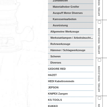
Zündkerzen
Materialheber Greifer
Auspuff Motor Diverses
Karosseriearbeiten
Ausrüstung
Allgemeine Werkzeuge
Werkstattlampen / Arbeitsleucht...
Rohrwerkzeuge
Hämmer / Schlagwerkzeuge
Scheren
Diverses
GEDORE RED
HAZET
HEDI Kabeltrommeln
JEPSON
KNIPEX Zangen
KS-TOOLS
KUKKO