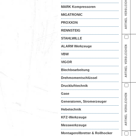
MARK Kompressoren
MIGATRONIC
PROXXON
RENNSTEIG
STAHLWILLE
ALARM Werkzeuge
VBW
VIGOR
Blechbearbeitung
Drehmomentschlüssel
Drucklufttechnik
Gase
Generatoren, Stromerzeuger
Hebetechnik
KFZ-Werkzeuge
Messwerkzeuge
Montagerollbretter & Rollhocker