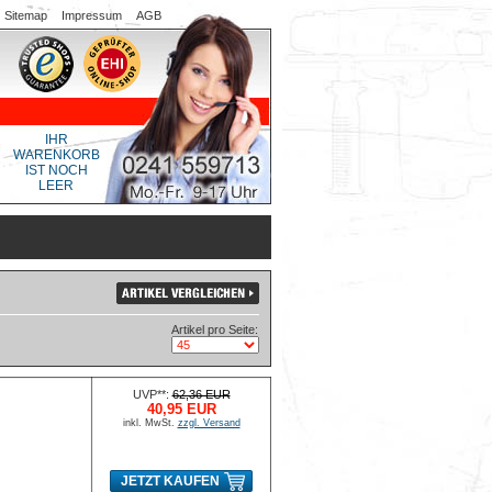
Sitemap
Impressum
AGB
IHR
WARENKORB
IST NOCH
LEER
Artikel pro Seite:
UVP**:
62,36 EUR
40,95 EUR
inkl. MwSt.
zzgl. Versand
JETZT KAUFEN