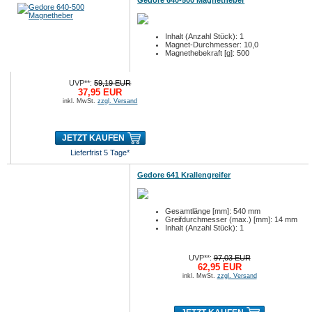
Gedore 640-500 Magnetheber
Inhalt (Anzahl Stück): 1
Magnet-Durchmesser: 10,0
Magnethebekraft [g]: 500
UVP**:
59,19 EUR
37,95 EUR
inkl. MwSt.
zzgl. Versand
JETZT KAUFEN
Lieferfrist 5 Tage*
Gedore 641 Krallengreifer
Gesamtlänge [mm]: 540 mm
Greifdurchmesser (max.) [mm]: 14 mm
Inhalt (Anzahl Stück): 1
UVP**:
97,03 EUR
62,95 EUR
inkl. MwSt.
zzgl. Versand