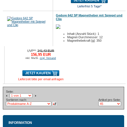
JETZT KAUFEN
Lieferfrist 5 Tage*
Gedore 642 SP Magnetheber mit Spiegel und
Clip
Inhalt (Anzahl Stück): 1
Magnet-Durchmesser: 12
Magnethebekraft [g]: 350
UVP**:
241,43 EUR
156,95 EUR
inkl. MwSt.
zzgl. Versand
JETZT KAUFEN
Lieferzeit bitte per email anfragen
Seite:
Sortieren nach:
Artikel pro Seite:
INFORMATION