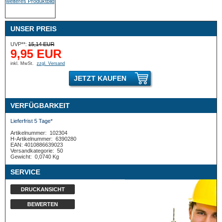
UNSER PREIS
UVP**:
15,14 EUR
9,95 EUR
inkl. MwSt.
zzgl. Versand
JETZT KAUFEN
VERFÜGBARKEIT
Lieferfrist 5 Tage*
Artikelnummer:
102304
H-Artikelnummer:
6390280
EAN: 4010886639023
Versandkategorie:
50
Gewicht:
0,0740 Kg
SERVICE
DRUCKANSICHT
BEWERTEN