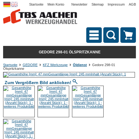
Startseite
Mein Konto
Newsletter
Sitemap
Impressum
AGB
GEDORE 298-01 ÖLSPRITZKANNE
Startseite
GEDORE
KFZ Werkzeuge
Öldienst
Gedore 298-01
Ölspritzkanne
Zum Vergrößern Bild anklicken!