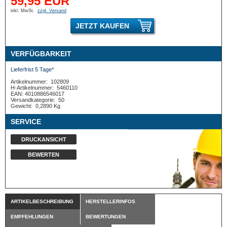
59,95 EUR
inkl. MwSt.
zzgl. Versand
JETZT KAUFEN
VERFÜGBARKEIT
Lieferfrist 5 Tage*
Artikelnummer:
102809
H-Artikelnummer:
5460110
EAN: 4010886546017
Versandkategorie:
50
Gewicht:
0,2890 Kg
SERVICE
DRUCKANSICHT
BEWERTEN
ARTIKELBESCHREIBUNG
HERSTELLERINFOS
EMPFEHLUNGEN
BEWERTUNGEN