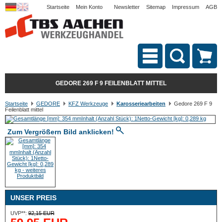
Startseite
Mein Konto
Newsletter
Sitemap
Impressum
AGB
GEDORE 269 F 9 FEILENBLATT MITTEL
Startseite
GEDORE
KFZ Werkzeuge
Karosseriearbeiten
Gedore 269 F 9
Feilenblatt mittel
Zum Vergrößern Bild anklicken!
UNSER PREIS
UVP**:
92,15 EUR