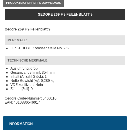
PRODUKTSICHERHEIT & DOWNLOADS
GEDORE 269 F 9 FEILENBLATT 9
Gedore 269 F 9 Feilenblatt 9
MERKMALE:
Für GEDORE Korosseriefeile No. 269
TECHNISCHE MERKMALE:
Ausführung: grob
Gesamtlänge [mm]: 354 mm
Inhalt (Anzahl Stück): 1
Netto-Gewicht [kg]: 0,289 kg
VDE zertifiziert: Nein
Zähne [Zoll]: 9
Gedore Code-Nummer: 5460110
EAN: 4010886546017
INFORMATION