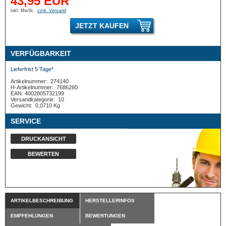
43,95 EUR
inkl. MwSt.
zzgl. Versand
JETZT KAUFEN
VERFÜGBARKEIT
Lieferfrist 5 Tage*
Artikelnummer:
274140
H-Artikelnummer:
7686260
EAN: 4002805732199
Versandkategorie:
10
Gewicht:
0,0710 Kg
SERVICE
DRUCKANSICHT
BEWERTEN
ARTIKELBESCHREIBUNG
HERSTELLERINFOS
EMPFEHLUNGEN
BEWERTUNGEN