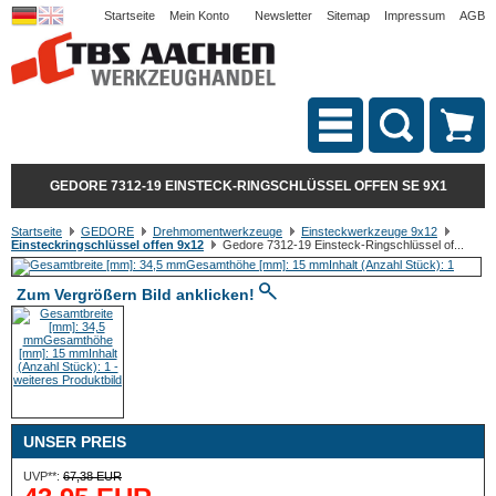
Startseite
Mein Konto
Newsletter
Sitemap
Impressum
AGB
GEDORE 7312-19 EINSTECK-RINGSCHLÜSSEL OFFEN SE 9X1
Startseite
GEDORE
Drehmomentwerkzeuge
Einsteckwerkzeuge 9x12
Einsteckringschlüssel offen 9x12
Gedore 7312-19 Einsteck-Ringschlüssel of...
Zum Vergrößern Bild anklicken!
UNSER PREIS
UVP**:
67,38 EUR