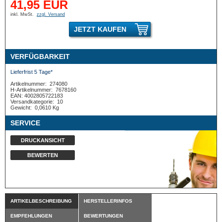
41,95 EUR
inkl. MwSt.
zzgl. Versand
JETZT KAUFEN
VERFÜGBARKEIT
Lieferfrist 5 Tage*
Artikelnummer:
274080
H-Artikelnummer:
7678160
EAN: 4002805722183
Versandkategorie:
10
Gewicht:
0,0610 Kg
SERVICE
DRUCKANSICHT
BEWERTEN
ARTIKELBESCHREIBUNG
HERSTELLERINFOS
EMPFEHLUNGEN
BEWERTUNGEN