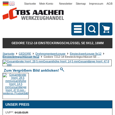
Startseite
Mein Konto
Newsletter
Sitemap
Impressum
AGB
GEDORE 7212-18 EINSTECKRINGSCHLÜSSEL SE 9X12, 18MM
Startseite
GEDORE
Drehmomentwerkzeuge
Einsteckwerkzeuge 9x12
Einsteckringschlüssel 9x12
Gedore 7212-18 Einsteckringschlüssel SE ...
Zum Vergrößern Bild anklicken!
UNSER PREIS
UVP**:
64,55 EUR