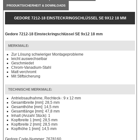
PRODUKTSICHERHEIT & DOWNLOADS
GEDORE 7212-18 EINSTECKRINGSCHLÜSSEL SE 9X12 18 MM
Gedore 7212-18 Einsteckringschlüssel SE 9x12 18 mm
MERKMALE:
Zur Lösung schwieriger Montageprobleme
leicht auswechselbar
Geschmiedet
Chrom-Vanadium-Stahl
Matt verchromt
Mit Stiftsicherung
TECHNISCHE MERKMALE:
Antriebsaufnahme, Rechteck-: 9 x 12 mm
Gesamtbreite [mm]: 28,5 mm
Gesamthöhe [mm]: 14,5 mm
Gesamtlänge [mm]: 47,8 mm
Inhalt (Anzahl Stück): 1
Kopfbreite 1 [mm]: 28,5 mm
Kopfbreite 2 [mm]: 28,5 mm
Kopfhöhe 1 [mm]: 14,5 mm
Gedore Code-Nummer: 7678160