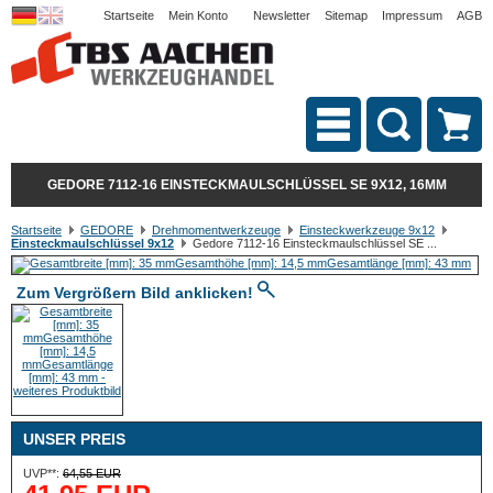
Startseite
Mein Konto
Newsletter
Sitemap
Impressum
AGB
GEDORE 7112-16 EINSTECKMAULSCHLÜSSEL SE 9X12, 16MM
Startseite
GEDORE
Drehmomentwerkzeuge
Einsteckwerkzeuge 9x12
Einsteckmaulschlüssel 9x12
Gedore 7112-16 Einsteckmaulschlüssel SE ...
Zum Vergrößern Bild anklicken!
UNSER PREIS
UVP**:
64,55 EUR