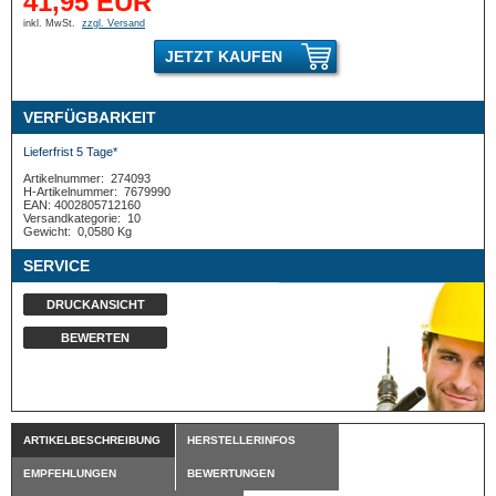
41,95 EUR
inkl. MwSt.
zzgl. Versand
JETZT KAUFEN
VERFÜGBARKEIT
Lieferfrist 5 Tage*
Artikelnummer:
274093
H-Artikelnummer:
7679990
EAN: 4002805712160
Versandkategorie:
10
Gewicht:
0,0580 Kg
SERVICE
DRUCKANSICHT
BEWERTEN
ARTIKELBESCHREIBUNG
HERSTELLERINFOS
EMPFEHLUNGEN
BEWERTUNGEN