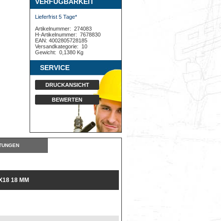
VERFÜGBARKEIT
Lieferfrist 5 Tage*
Artikelnummer:
274083
H-Artikelnummer:
7678830
EAN: 4002805728185
Versandkategorie:
10
Gewicht:
0,1380 Kg
SERVICE
DRUCKANSICHT
BEWERTEN
TUNGEN
X18 18 MM