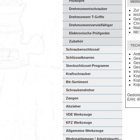
Pilzköpfe
MERK
Drehmomentschrauber
Zur
lei
Drehmoment T-Griffe
Ges
Chr
Drehmomentvervielfältiger
Mat
Mit 
Elektronische Prüfgeräte
Zubehör
TECH
Schraubenschlüssel
Ant
Schlüsselknarren
Ges
Ges
Steckschlüssel-Programm
Ges
Inha
Kraftschrauber
Kop
Kop
Bit-Sortiment
Kop
Schraubendreher
Gedore
Zangen
EAN: 4
Abzieher
VDE Werkzeuge
KFZ Werkzeuge
Allgemeine Werkzeuge
Werkstattlampen / Arbeitsleucht...