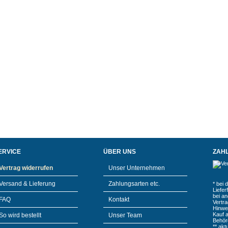
ERVICE
ÜBER UNS
ZAH
Vertrag widerrufen
Unser Unternehmen
Versand & Lieferung
Zahlungsarten etc.
* bei 
Liefe
bei a
FAQ
Kontakt
Vertr
Hinwe
Kauf 
So wird bestellt
Unser Team
Behör
** akt