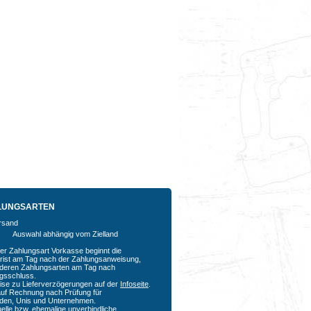
LUNGSARTEN
Auswahl abhängig vom Zielland
der Zahlungsart Vorkasse beginnt die
rfrist am Tag nach der Zahlungsanweisung,
nderen Zahlungsarten am Tag nach
agsschluss.
ise zu Lieferverzögerungen auf der
Infoseite
.
auf Rechnung nach Prüfung für
den, Unis und Unternehmen.
uelle bzw. ehemalige unverbindliche