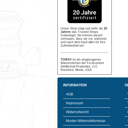
Unser Shop trägt seit mehr als
20
Jahren
das Trusted Shops
Gütesiegel. Sie können darauf
vertrauen, dass wir vor, während
und nach dem Kauf alles für Ihre
Zufriedenheit tun.
TORX®
ist ein eingetragenes
Warenzeichen der Fa.Acument
Intellectual Properties, LLC
Rockford, Illinois, USA.
INFORMATION
S
AGB
Impressum
Widerrufsrecht
Muster-Widerrufsformular