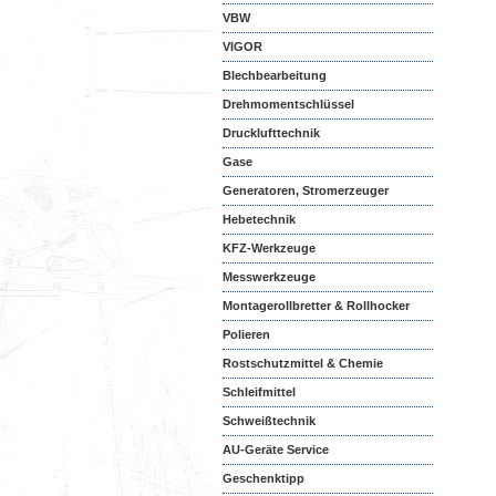
VBW
VIGOR
Blechbearbeitung
Drehmomentschlüssel
Drucklufttechnik
Gase
Generatoren, Stromerzeuger
Hebetechnik
KFZ-Werkzeuge
Messwerkzeuge
Montagerollbretter & Rollhocker
Polieren
Rostschutzmittel & Chemie
Schleifmittel
Schweißtechnik
AU-Geräte Service
Geschenktipp