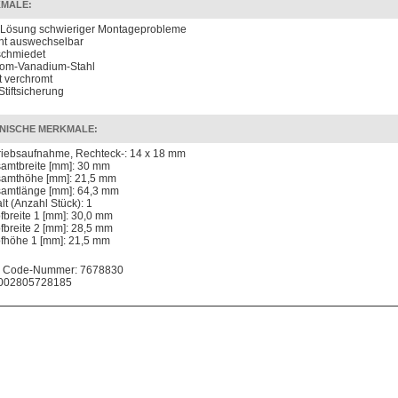
MALE:
 Lösung schwieriger Montageprobleme
cht auswechselbar
chmiedet
om-Vanadium-Stahl
t verchromt
Stiftsicherung
NISCHE MERKMALE:
riebsaufnahme, Rechteck-: 14 x 18 mm
amtbreite [mm]: 30 mm
amthöhe [mm]: 21,5 mm
amtlänge [mm]: 64,3 mm
lt (Anzahl Stück): 1
fbreite 1 [mm]: 30,0 mm
fbreite 2 [mm]: 28,5 mm
fhöhe 1 [mm]: 21,5 mm
 Code-Nummer: 7678830
002805728185