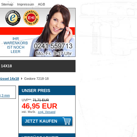
Sitemap
Impressum
AGB
IHR
WARENKORB
IST NOCH
LEER
 14X18
lüssel 14x18
Gedore 7218-18
UNSER PREIS
UVP**:
71,71 EUR
46,95 EUR
inkl. MwSt.
zzgl. Versand
JETZT KAUFEN