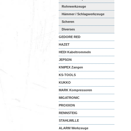
Rohrwerkzeuge
Hämmer / Schlagwerkzeuge
Scheren
Diverses
GEDORE RED
HAZET
HEDI Kabeltrommeln
JEPSON
KNIPEX Zangen
KS-TOOLS
KUKKO
MARK Kompressoren
MIGATRONIC
PROXXON
RENNSTEIG
STAHLWILLE
ALARM Werkzeuge