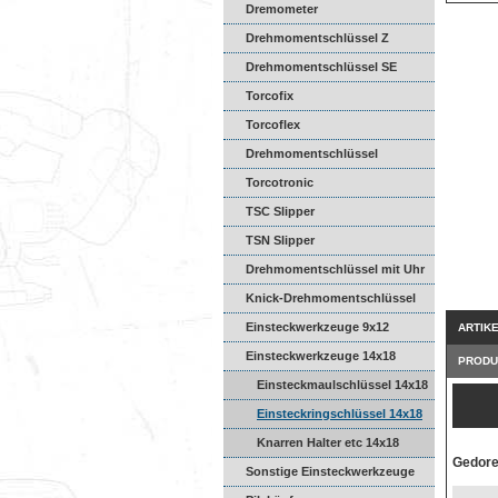
Dremometer
Drehmomentschlüssel Z
Drehmomentschlüssel SE
Torcofix
Torcoflex
Drehmomentschlüssel
DREMASTER
Torcotronic
TSC Slipper
TSN Slipper
Drehmomentschlüssel mit Uhr
Knick-Drehmomentschlüssel
Einsteckwerkzeuge 9x12
ARTIK
Einsteckwerkzeuge 14x18
PRODU
Einsteckmaulschlüssel 14x18
Einsteckringschlüssel 14x18
Knarren Halter etc 14x18
Gedore
Sonstige Einsteckwerkzeuge