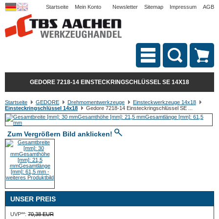
Startseite
Mein Konto
Newsletter
Sitemap
Impressum
AGB
GEDORE 7218-14 EINSTECKRINGSCHLÜSSEL SE 14X18
Startseite
GEDORE
Drehmomentwerkzeuge
Einsteckwerkzeuge 14x18
Einsteckringschlüssel 14x18
Gedore 7218-14 Einsteckringschlüssel SE ...
Zum Vergrößern Bild anklicken!
UNSER PREIS
UVP**:
70,38 EUR