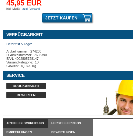
45,95 EUR
inkl. MwSt.
zzgl. Versand
JETZT KAUFEN
VERFÜGBARKEIT
Lieferfrist 5 Tage*
Artikelnummer:
274205
H-Artikelnummer:
7693390
EAN: 4002805728147
Versandkategorie:
10
Gewicht:
0,1320 Kg
SERVICE
DRUCKANSICHT
BEWERTEN
ARTIKELBESCHREIBUNG
HERSTELLERINFOS
EMPFEHLUNGEN
BEWERTUNGEN