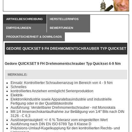
ARTIKELBESCHREIBUNG
HERSTELLERINFOS
EMPFEHLUNGEN
BEWERTUNGEN
PRODUKTSICHERHEIT & DOWNLOADS
GEDORE QUICKSET 9 FH DREHMOMENTSCHRAUBER TYP QUICKSET
4-9 NM
Gedore QUICKSET 9 FH Drehmomentschrauber Typ Quickset 4-9 Nm
MERKMALE:
Einsatz: Kontrollierter Schraubenanzug im Bereich von 4 - 9 Nm
Schnelles
kontrolliertes Anziehen ermöglicht Serienproduktion
Elektrik-
Elektronikindustrie sowie Apparatebauindustrie und industrielle
Fertigung oder in der Qualitätskontrolle
Ausführung: Verstellbarer Drehmomentschrauber - mit Monoskala
Mit 1/4 Innensechskantaufnahme zur Betätigung von 1/4" Bits nach DIN
3126 - C 6,3
Auslösegenauigkeit: +/- 6 % Toleranz vom eingestellten Wert
Ausführung nach DIN EN ISO 6789 Typ II Klasse D
Präzisions-Umlauf-Kugelkupplung für den kontrollierten Rechts- und