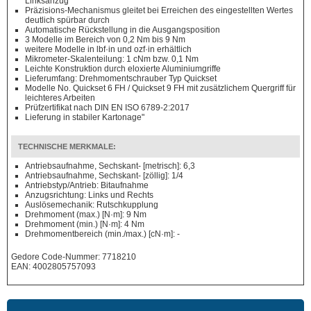
Linksanzug
Präzisions-Mechanismus gleitet bei Erreichen des eingestellten Wertes
deutlich spürbar durch
Automatische Rückstellung in die Ausgangsposition
3 Modelle im Bereich von 0,2 Nm bis 9 Nm
weitere Modelle in lbf·in und ozf·in erhältlich
Mikrometer-Skalenteilung: 1 cNm bzw. 0,1 Nm
Leichte Konstruktion durch eloxierte Aluminiumgriffe
Lieferumfang: Drehmomentschrauber Typ Quickset
Modelle No. Quickset 6 FH / Quickset 9 FH mit zusätzlichem Quergriff für
leichteres Arbeiten
Prüfzertifikat nach DIN EN ISO 6789-2:2017
Lieferung in stabiler Kartonage"
TECHNISCHE MERKMALE:
Antriebsaufnahme, Sechskant- [metrisch]: 6,3
Antriebsaufnahme, Sechskant- [zöllig]: 1/4
Antriebstyp/Antrieb: Bitaufnahme
Anzugsrichtung: Links und Rechts
Auslösemechanik: Rutschkupplung
Drehmoment (max.) [N·m]: 9 Nm
Drehmoment (min.) [N·m]: 4 Nm
Drehmomentbereich (min./max.) [cN·m]: -
Gedore Code-Nummer: 7718210
EAN: 4002805757093