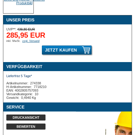
UNSER PREIS
UVP**:
439,80 EUR
285,95 EUR
inkl. MwSt.
zzgl. Versand
JETZT KAUFEN
VERFÜGBARKEIT
Lieferfrist 5 Tage*
Artikelnummer:
274338
H-Artikelnummer:
7718210
EAN: 4002805757093
Versandkategorie:
10
Gewicht:
0,4940 Kg
SERVICE
DRUCKANSICHT
BEWERTEN