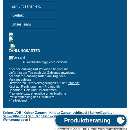
Zahlungsarten etc.
Kontakt
Unser Team
ZAHLUNGSARTEN
Auswahl abhängig vom Zielland
* bei der Zahlungsart Vorkasse beginnt die
Lieferfrist am Tag nach der Zahlungsanweisung,
bei anderen Zahlungsarten am Tag nach
Vertragsschluss.
Hinweise zu Lieferverzögerungen auf der
Infoseite
.
Kauf auf Rechnung nach Prüfung für
Behörden, Unis und Unternehmen.
** aktuelle bzw. ehemalige unverbindliche
Preisempfehlung des Herstellers
¹ freibleibend
Knipex VDE
|
Knipex Zangen
|
Knipex Zangenschlüssel
|
Schweißgeräte -
Schweißhelme
|
Schutzgasschweißgeräte
|
MIG MAG Schweißgeräte
|
Hazet
Werkzeugwagen
|
Copyright © 2026 TBS GmbH Werkstatteinrichtung