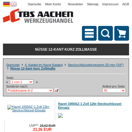
Startseite
Mein Konto
Newsletter
Sitemap
Impressum
AGB
NÜSSE 12-KANT KURZ ZOLLMASSE
Startseite
4. Kapitel im Hazet Katalog
Steckschlüsselprogramm 20 mm (3/4")
Nüsse 12-kant kurz Zollmaße
Seite:
Sortieren nach:
Artikel pro Seite:
Hazet 1000AZ-1 Zoll 12kt-Steckschlüssel-
Einsatz
UVP**:
23,62 EUR
21,26 EUR