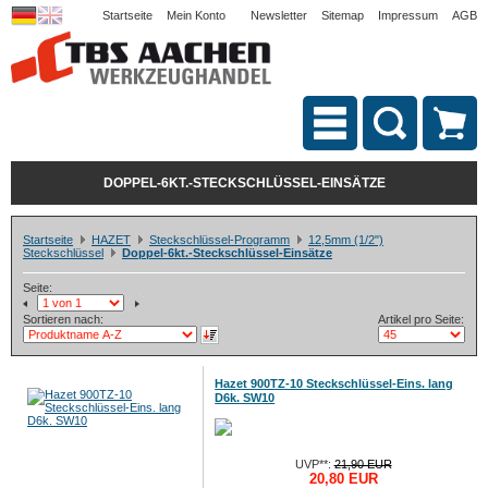
Startseite
Mein Konto
Newsletter
Sitemap
Impressum
AGB
DOPPEL-6KT.-STECKSCHLÜSSEL-EINSÄTZE
Startseite
HAZET
Steckschlüssel-Programm
12,5mm (1/2")
Steckschlüssel
Doppel-6kt.-Steckschlüssel-Einsätze
Seite:
Sortieren nach:
Artikel pro Seite:
Hazet 900TZ-10 Steckschlüssel-Eins. lang
D6k. SW10
UVP**:
21,90 EUR
20,80 EUR