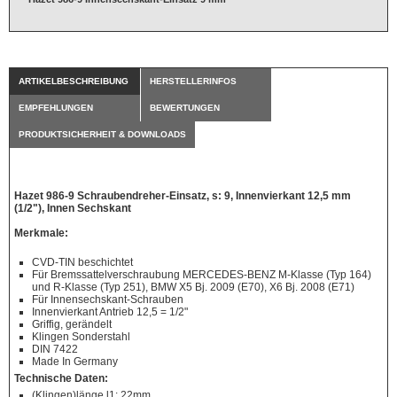
ARTIKELBESCHREIBUNG
HERSTELLERINFOS
EMPFEHLUNGEN
BEWERTUNGEN
PRODUKTSICHERHEIT & DOWNLOADS
Hazet 986-9 Schraubendreher-Einsatz, s: 9, Innenvierkant 12,5 mm
(1/2"), Innen Sechskant
Merkmale:
CVD-TIN beschichtet
Für Bremssattelverschraubung MERCEDES-BENZ M-Klasse (Typ 164)
und R-Klasse (Typ 251), BMW X5 Bj. 2009 (E70), X6 Bj. 2008 (E71)
Für Innensechskant-Schrauben
Innenvierkant Antrieb 12,5 = 1/2"
Griffig, gerändelt
Klingen Sonderstahl
DIN 7422
Made In Germany
Technische Daten:
(Klingen)länge l1: 22mm