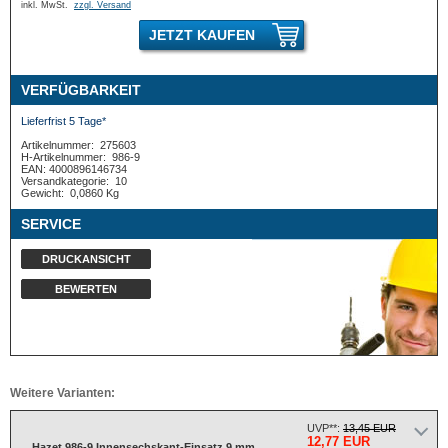
inkl. MwSt.
zzgl. Versand
JETZT KAUFEN
VERFÜGBARKEIT
Lieferfrist 5 Tage*
Artikelnummer:
275603
H-Artikelnummer:
986-9
EAN: 4000896146734
Versandkategorie:
10
Gewicht:
0,0860 Kg
SERVICE
DRUCKANSICHT
BEWERTEN
Weitere Varianten:
UVP**:
13,45 EUR
12,77 EUR
Hazet 986-9 Innensechskant-Einsatz 9 mm