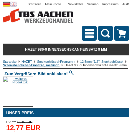
Startseite
Mein Konto
Newsletter
Sitemap
Impressum
AGB
HAZET 986-9 INNENSECHSKANT-EINSATZ 9 MM
Startseite
HAZET
Steckschlüssel-Programm
12,5mm (1/2") Steckschlüssel
Schraubendreher-Einsätze, metrisch
Hazet 986-9 Innensechskant-Einsatz 9 mm
Zum Vergrößern Bild anklicken!
UNSER PREIS
UVP**:
13,45 EUR
12,77 EUR