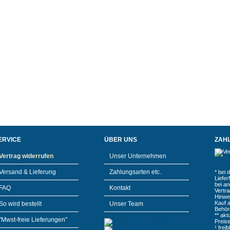
ERVICE
ÜBER UNS
ZAH
Vertrag widerrufen
Unser Unternehmen
Versand & Lieferung
Zahlungsarten etc.
* bei 
Liefe
bei a
FAQ
Kontakt
Vertr
Hinwe
Kauf 
So wird bestellt
Unser Team
Behör
** akt
"Mwst-freie Lieferungen"
Preis
¹ frei