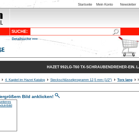
Startseite
Mein Konto
Newsletter
SUCHE:
Detailsuche >>>
HAZET 992LG-T60 TX-SCHRAUBENDREHER-EIN. L
4. Kapitel im Hazet Katalog
Steckschlüsselprogramm 12,5 mm (1/2")
Torx lang
H
ergrößern Bild anklicken!