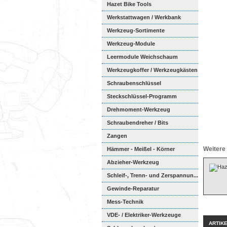
Hazet Bike Tools
Werkstattwagen / Werkbank
Werkzeug-Sortimente
Werkzeug-Module
Weichschaumeinl...
Leermodule Weichschaum
Werkzeugkoffer / Werkzeugkästen
Schraubenschlüssel
Steckschlüssel-Programm
Drehmoment-Werkzeug
Schraubendreher / Bits
Zangen
Weitere 
Hämmer - Meißel - Körner
Abzieher-Werkzeug
Schleif-, Trenn- und Zerspannun...
Gewinde-Reparatur
Mess-Technik
VDE- / Elektriker-Werkzeuge
ARTIK