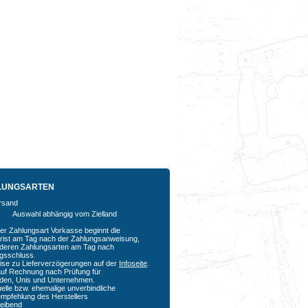
LUNGSARTEN
Auswahl abhängig vom Zielland
der Zahlungsart Vorkasse beginnt die
rfrist am Tag nach der Zahlungsanweisung,
nderen Zahlungsarten am Tag nach
agsschluss.
ise zu Lieferverzögerungen auf der
Infoseite
.
auf Rechnung nach Prüfung für
den, Unis und Unternehmen.
uelle bzw. ehemalige unverbindliche
empfehlung des Herstellers
bleibend