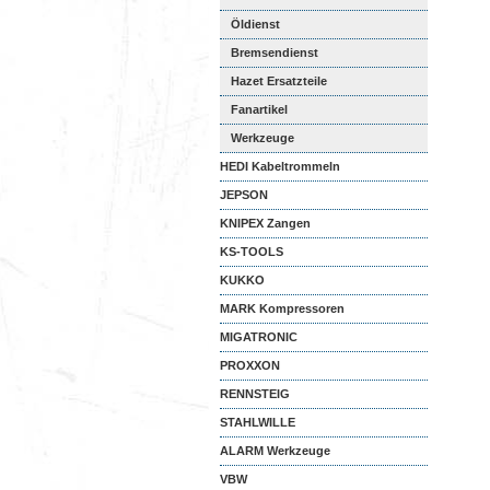
Öldienst
Bremsendienst
Hazet Ersatzteile
Fanartikel
Werkzeuge
HEDI Kabeltrommeln
JEPSON
KNIPEX Zangen
KS-TOOLS
KUKKO
MARK Kompressoren
MIGATRONIC
PROXXON
RENNSTEIG
STAHLWILLE
ALARM Werkzeuge
VBW