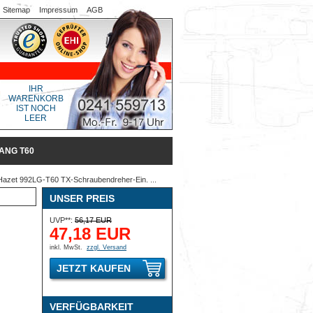
Sitemap
Impressum
AGB
IHR
WARENKORB
IST NOCH
LEER
ANG T60
azet 992LG-T60 TX-Schraubendreher-Ein. ...
UNSER PREIS
UVP**:
56,17 EUR
47,18 EUR
inkl. MwSt.
zzgl. Versand
JETZT KAUFEN
VERFÜGBARKEIT