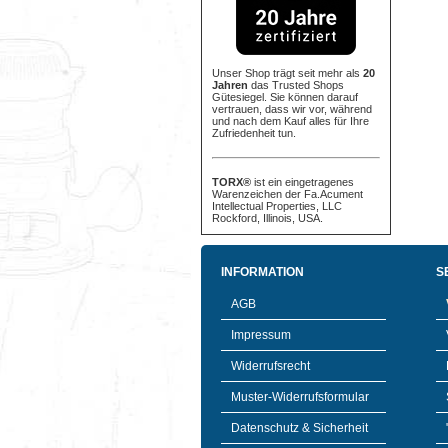
Unser Shop trägt seit mehr als
20
Jahren
das Trusted Shops
Gütesiegel. Sie können darauf
vertrauen, dass wir vor, während
und nach dem Kauf alles für Ihre
Zufriedenheit tun.
TORX®
ist ein eingetragenes
Warenzeichen der Fa.Acument
Intellectual Properties, LLC
Rockford, Illinois, USA.
INFORMATION
S
AGB
Impressum
Widerrufsrecht
Muster-Widerrufsformular
Datenschutz & Sicherheit