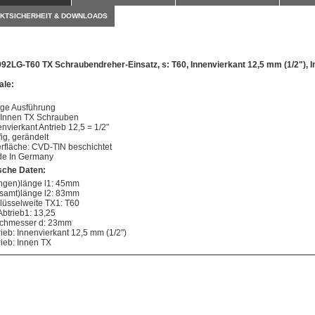
KTSICHERHEIT & DOWNLOADS
992LG-T60 TX Schraubendreher-Einsatz, s: T60, Innenvierkant 12,5 mm (1/2"), 
le:
ge Ausführung
 Innen TX Schrauben
envierkant Antrieb 12,5 = 1/2"
fig, gerändelt
rfläche: CVD-TIN beschichtet
e In Germany
sche Daten:
ingen)länge l1: 45mm
samt)länge l2: 83mm
lüsselweite TX1: T60
Abtrieb1: 13,25
chmesser d: 23mm
rieb: Innenvierkant 12,5 mm (1/2")
rieb: Innen TX