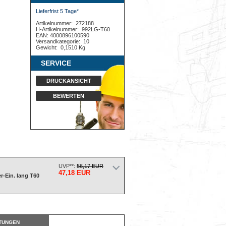
Lieferfrist 5 Tage*
Artikelnummer:
272188
H-Artikelnummer:
992LG-T60
EAN: 4000896100590
Versandkategorie:
10
Gewicht:
0,1510 Kg
SERVICE
DRUCKANSICHT
BEWERTEN
UVP**:
56,17 EUR
47,18 EUR
-Ein. lang T60
TUNGEN