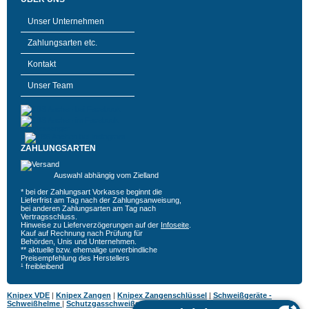
Unser Unternehmen
Zahlungsarten etc.
Kontakt
Unser Team
ZAHLUNGSARTEN
Auswahl abhängig vom Zielland
* bei der Zahlungsart Vorkasse beginnt die
Lieferfrist am Tag nach der Zahlungsanweisung,
bei anderen Zahlungsarten am Tag nach
Vertragsschluss.
Hinweise zu Lieferverzögerungen auf der
Infoseite
.
Kauf auf Rechnung nach Prüfung für
Behörden, Unis und Unternehmen.
** aktuelle bzw. ehemalige unverbindliche
Preisempfehlung des Herstellers
¹ freibleibend
Knipex VDE
|
Knipex Zangen
|
Knipex Zangenschlüssel
|
Schweißgeräte -
Schweißhelme
|
Schutzgasschweißgeräte
|
MIG MAG Schweißgeräte
|
Hazet