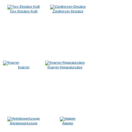
Torx-Einsätze Kraft
Zündkerzen-Einsätze
Knarren
Knarren-Reparatursätze
Antriebswerkzeuge
Adapter