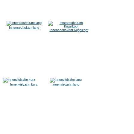
Innensechskant lang
Innensechskant Kugelkopf
Innenvielzahn kurz
Innenvielzahn lang