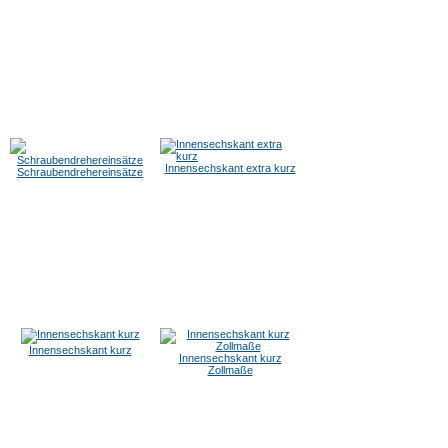
Innensechskant extra kurz
Schraubendrehereinsätze
Innensechskant kurz
Innensechskant kurz
Zollmaße