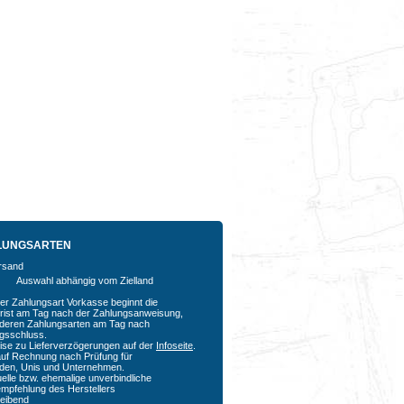
LUNGSARTEN
Auswahl abhängig vom Zielland
der Zahlungsart Vorkasse beginnt die
rfrist am Tag nach der Zahlungsanweisung,
nderen Zahlungsarten am Tag nach
agsschluss.
ise zu Lieferverzögerungen auf der
Infoseite
.
auf Rechnung nach Prüfung für
den, Unis und Unternehmen.
uelle bzw. ehemalige unverbindliche
empfehlung des Herstellers
bleibend