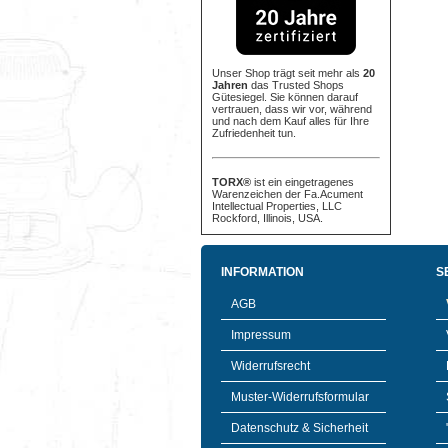
Unser Shop trägt seit mehr als
20
Jahren
das Trusted Shops
Gütesiegel. Sie können darauf
vertrauen, dass wir vor, während
und nach dem Kauf alles für Ihre
Zufriedenheit tun.
TORX®
ist ein eingetragenes
Warenzeichen der Fa.Acument
Intellectual Properties, LLC
Rockford, Illinois, USA.
INFORMATION
S
AGB
Impressum
Widerrufsrecht
Muster-Widerrufsformular
Datenschutz & Sicherheit