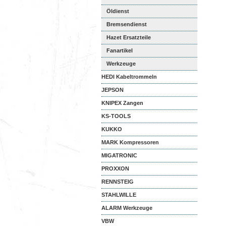
Öldienst
Bremsendienst
Hazet Ersatzteile
Fanartikel
Werkzeuge
HEDI Kabeltrommeln
JEPSON
KNIPEX Zangen
KS-TOOLS
KUKKO
MARK Kompressoren
MIGATRONIC
PROXXON
RENNSTEIG
STAHLWILLE
ALARM Werkzeuge
VBW