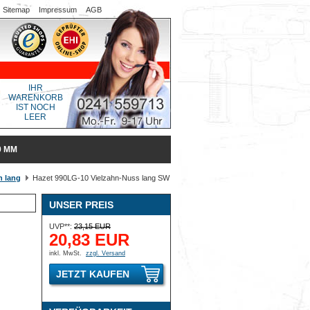
Sitemap
Impressum
AGB
IHR
WARENKORB
IST NOCH
LEER
0 MM
n lang
Hazet 990LG-10 Vielzahn-Nuss lang SW
UNSER PREIS
UVP**:
23,15 EUR
20,83 EUR
inkl. MwSt.
zzgl. Versand
JETZT KAUFEN