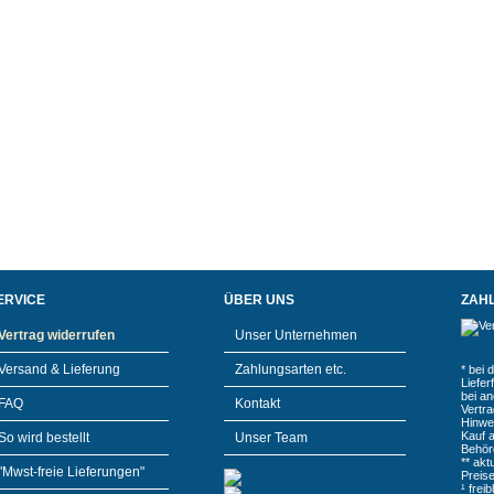
ERVICE
ÜBER UNS
ZAH
Vertrag widerrufen
Unser Unternehmen
Versand & Lieferung
Zahlungsarten etc.
* bei 
Liefe
bei a
FAQ
Kontakt
Vertr
Hinwe
Kauf 
So wird bestellt
Unser Team
Behör
** akt
"Mwst-freie Lieferungen"
Preis
¹ frei