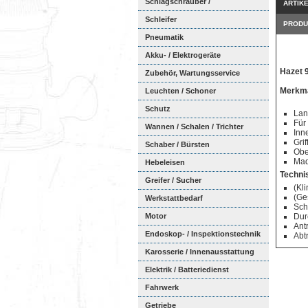
Schlagschrauber /
ARTIK
Ratschenschra...
Schleifer
PRODU
Pneumatik
Akku- / Elektrogeräte
Hazet 
Zubehör, Wartungsservice
Merkma
Leuchten / Schoner
Schutz
Lan
Für
Wannen / Schalen / Trichter
Inn
Grif
Schaber / Bürsten
Obe
Mad
Hebeleisen
Techni
Greifer / Sucher
(Kl
(Ge
Werkstattbedarf
Sch
Motor
Dur
Ant
Endoskop- / Inspektionstechnik
Abt
Karosserie / Innenausstattung
Elektrik / Batteriedienst
Fahrwerk
Getriebe