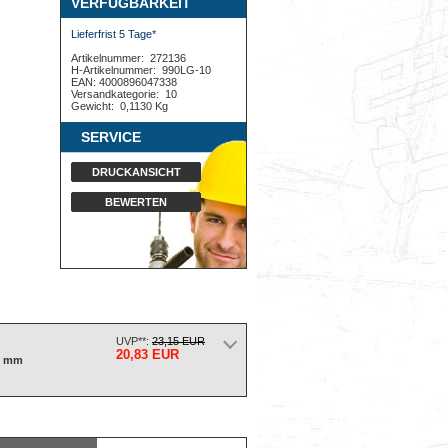
VERFÜGBARKEIT
Lieferfrist 5 Tage*
Artikelnummer:
272136
H-Artikelnummer:
990LG-10
EAN: 4000896047338
Versandkategorie:
10
Gewicht:
0,1130 Kg
SERVICE
DRUCKANSICHT
BEWERTEN
UVP**:
23,15 EUR
20,83 EUR
0 mm