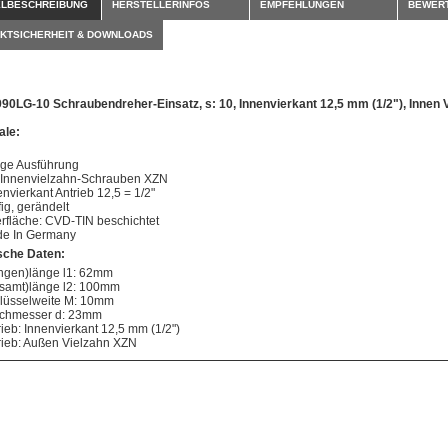
ELBESCHREIBUNG
HERSTELLERINFOS
EMPFEHLUNGEN
BEWER
KTSICHERHEIT & DOWNLOADS
990LG-10 Schraubendreher-Einsatz, s: 10, Innenvierkant 12,5 mm (1/2"), Innen 
le:
ge Ausführung
 Innenvielzahn-Schrauben XZN
envierkant Antrieb 12,5 = 1/2"
fig, gerändelt
rfläche: CVD-TIN beschichtet
e In Germany
sche Daten:
ingen)länge l1: 62mm
samt)länge l2: 100mm
lüsselweite M: 10mm
chmesser d: 23mm
rieb: Innenvierkant 12,5 mm (1/2")
rieb: Außen Vielzahn XZN