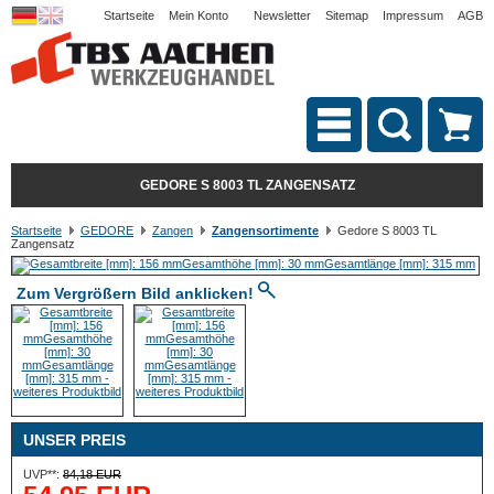
Startseite
Mein Konto
Newsletter
Sitemap
Impressum
AGB
GEDORE S 8003 TL ZANGENSATZ
Startseite
GEDORE
Zangen
Zangensortimente
Gedore S 8003 TL
Zangensatz
Zum Vergrößern Bild anklicken!
UNSER PREIS
UVP**:
84,18 EUR