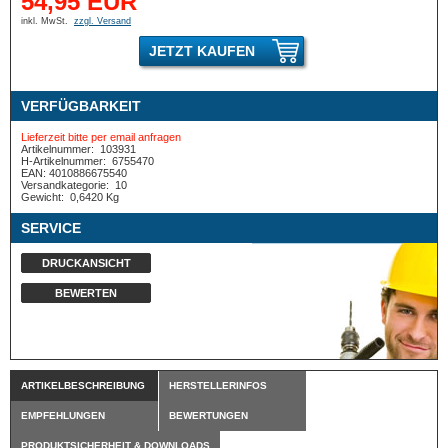
54,95 EUR
inkl. MwSt.
zzgl. Versand
JETZT KAUFEN
VERFÜGBARKEIT
Lieferzeit bitte per email anfragen
Artikelnummer:
103931
H-Artikelnummer:
6755470
EAN: 4010886675540
Versandkategorie:
10
Gewicht:
0,6420 Kg
SERVICE
DRUCKANSICHT
BEWERTEN
ARTIKELBESCHREIBUNG
HERSTELLERINFOS
EMPFEHLUNGEN
BEWERTUNGEN
PRODUKTSICHERHEIT & DOWNLOADS