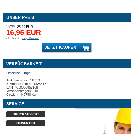
UNSER PREIS
UVP**:
25,44 EUR
16,95 EUR
inkl. MwSt.
zzgl. Versand
JETZT KAUFEN
VERFÜGBARKEIT
Lieferfrist 5 Tage*
Artikelnummer:
111099
H-Artikelnummer:
1828312
EAN: 4010886857168
Versandkategorie:
10
Gewicht:
0,0750 Kg
SERVICE
DRUCKANSICHT
BEWERTEN