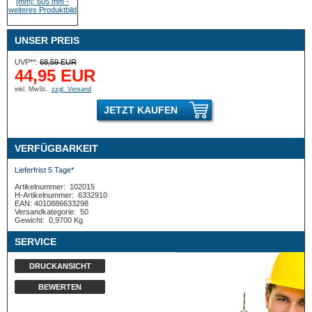
UNSER PREIS
UVP**:
68,59 EUR
44,95 EUR
inkl. MwSt.
zzgl. Versand
JETZT KAUFEN
VERFÜGBARKEIT
Lieferfrist 5 Tage*
Artikelnummer:
102015
H-Artikelnummer:
6332910
EAN: 4010886633298
Versandkategorie:
50
Gewicht:
0,9700 Kg
SERVICE
DRUCKANSICHT
BEWERTEN