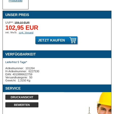
UNSER PREIS
UVP**:
159,10 EUR
102,95 EUR
inkl. MwSt.
zzgl. Versand
JETZT KAUFEN
VERFÜGBARKEIT
Lieferfrist 5 Tage*
Artikelnummer:
101264
H-Artikelnummer:
6227530
EAN: 4010886622759
Versandkategorie:
50
Gewicht:
2,3150 Kg
SERVICE
DRUCKANSICHT
BEWERTEN