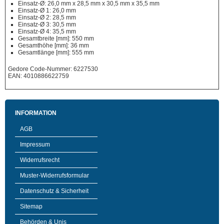
Einsatz-Ø: 26,0 mm x 28,5 mm x 30,5 mm x 35,5 mm
Einsatz-Ø 1: 26,0 mm
Einsatz-Ø 2: 28,5 mm
Einsatz-Ø 3: 30,5 mm
Einsatz-Ø 4: 35,5 mm
Gesamtbreite [mm]: 550 mm
Gesamthöhe [mm]: 36 mm
Gesamtlänge [mm]: 555 mm
Gedore Code-Nummer: 6227530
EAN: 4010886622759
INFORMATION
AGB
Impressum
Widerrufsrecht
Muster-Widerrufsformular
Datenschutz & Sicherheit
Sitemap
Behörden & Unis