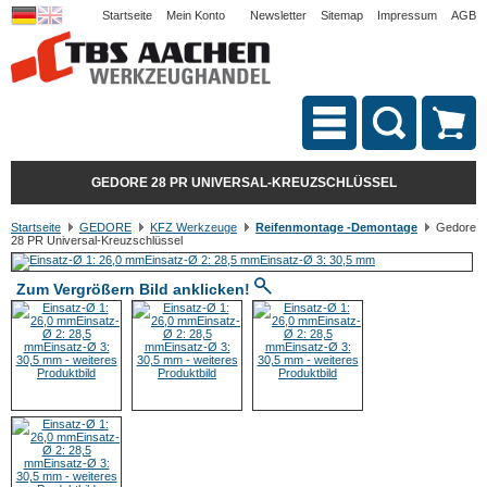
Startseite
Mein Konto
Newsletter
Sitemap
Impressum
AGB
GEDORE 28 PR UNIVERSAL-KREUZSCHLÜSSEL
Startseite
GEDORE
KFZ Werkzeuge
Reifenmontage -Demontage
Gedore
28 PR Universal-Kreuzschlüssel
Zum Vergrößern Bild anklicken!