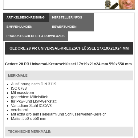
ARTIKELBESCHREIBUNG
HERSTELLERINFOS
EMPFEHLUNGEN
BEWERTUNGEN
PRODUKTSICHERHEIT & DOWNLOADS
GEDORE 28 PR UNIVERSAL-KREUZSCHLÜSSEL 17X19X21X24 MM
550X550 MM
Gedore 28 PR Universal-Kreuzschlüssel 17x19x21x24 mm 550x550 mm
MERKMALE:
Ausführung nach DIN 3119
ISO 6788
Mit massivem
gedrehtem Mittelstück
für Pkw- und Lkw-Werkstatt
Vanadium-Stahl 31CrV3
verchromt
Mit extra großem Hebelarm und Schlüsselweiten-Bereich
Maße: 550 x 550 mm
TECHNISCHE MERKMALE: