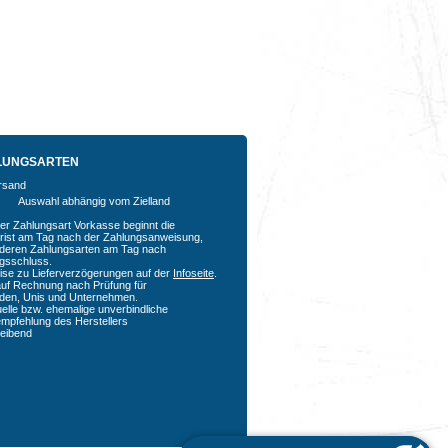
LUNGSARTEN
Auswahl abhängig vom Zielland
der Zahlungsart Vorkasse beginnt die
rfrist am Tag nach der Zahlungsanweisung,
nderen Zahlungsarten am Tag nach
agsschluss.
ise zu Lieferverzögerungen auf der
Infoseite
.
auf Rechnung nach Prüfung für
den, Unis und Unternehmen.
uelle bzw. ehemalige unverbindliche
empfehlung des Herstellers
bleibend