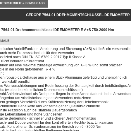
KTSICHERHEIT & DOWNLOADS
GEDORE 7564-01 DREHMOMENTSCHLÜSSEL DREMOMETER E 
e 7564-01 Drehmomentschlüssel DREMOMETER E A+S 750-2000 Nm
MALE:
hnischer Vorteil/Funktion: Arretierung und Sicherung (A+S) schließt ein versehentli
urch mehr Prozesssicherheit für den Anwender
ssifiziert nach DIN EN ISO 6789-2:2017 Typ II Klasse A
. rückführbaren Prüfzertifikat
ibriert auf eine maximal zulassige Abweichung von +/- 3 % und somit präziser
 die in der Norm geforderten +/- 4 %
cht
och robust (da Gehäuse aus einem Stück Aluminium gefertigt) und unempfindlich
r werkstattfreundlich
ne Wertverschiebungen und Beeinflussung der Genauigkeit durch beidhändiges Ar
ffes (wie bei herkömmlichen Drehmomentschlüsseln).
ohl Antriebsvierkant als Drehpunkt liegen in einer Achse dadurch hohe Anwendun
längerbar um Arbeitsbelastung des Anwenders reduzieren
rem geringer Verschleiß durch Kräftereduzierung der Hebelmechanik
chmiedete Hebelkette aus konzerneigener Qualitäts-Schmiede
hste Präzision auch bei starkem Dauergebrauch
ge Lebensdauer und hohe Standzeiten
fache Bedienung - schneller und sicherer Drehmomentanzug
fach- und Doppelvierkant für den kontrollierten Rechts- bzw. Linksanzug
satz: Kontrollierter Schraubenanzug im Bereich von 6 - 3000 Nm
satz in fast allen industriellen Fertigungsbereichen