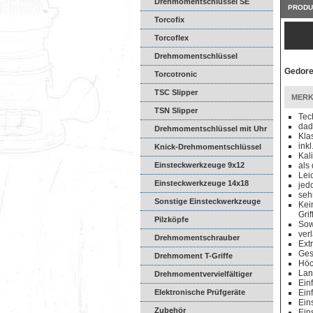
Drehmomentschlüssel SE
PRODU
Torcofix
Torcoflex
Drehmomentschlüssel
Gedor
DREMASTER
Torcotronic
TSC Slipper
MERK
TSN Slipper
Tec
dad
Drehmomentschlüssel mit Uhr
Kla
inkl
Knick-Drehmomentschlüssel
Kal
Einsteckwerkzeuge 9x12
als
Lei
Einsteckwerkzeuge 14x18
jed
seh
Sonstige Einsteckwerkzeuge
Kei
Gri
Pilzköpfe
Sow
ver
Drehmomentschrauber
Ext
Ges
Drehmoment T-Griffe
Höc
Lan
Drehmomentvervielfältiger
Ein
Elektronische Prüfgeräte
Ein
Ein
Zubehör
Ein