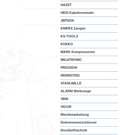
HAZET
HEDI Kabeltrommeln
JEPSON
KNIPEX Zangen
KS-TOOLS
KUKKO
MARK Kompressoren
MIGATRONIC
PROXXON
RENNSTEIG
STAHLWILLE
ALARM Werkzeuge
VBW
VIGOR
Blechbearbeitung
Drehmomentschlüssel
Drucklufttechnik