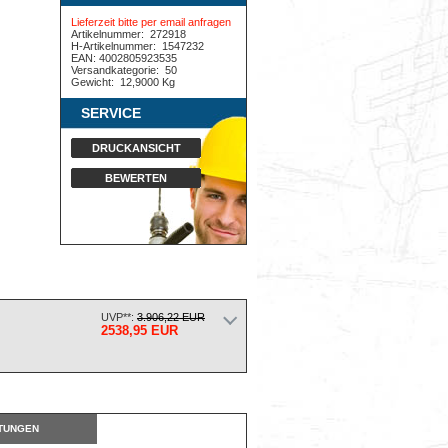
Lieferzeit bitte per email anfragen
Artikelnummer:
272918
H-Artikelnummer:
1547232
EAN: 4002805923535
Versandkategorie:
50
Gewicht:
12,9000 Kg
SERVICE
DRUCKANSICHT
BEWERTEN
UVP**:
3.906,22 EUR
2538,95 EUR
TUNGEN