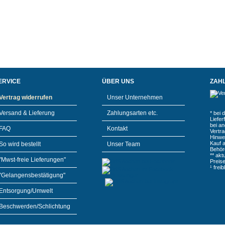
ERVICE
ÜBER UNS
ZAH
Vertrag widerrufen
Unser Unternehmen
Versand & Lieferung
Zahlungsarten etc.
* bei 
Liefe
bei a
FAQ
Kontakt
Vertr
Hinwe
Kauf 
So wird bestellt
Unser Team
Behör
** akt
"Mwst-freie Lieferungen"
Preis
¹ frei
"Gelangensbestätigung"
Entsorgung/Umwelt
Beschwerden/Schlichtung