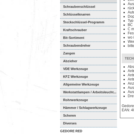
Aus
Schraubenschlüssel
rüc
Aut
Schlüsselknarren
Dop
Typ
Steckschlüssel-Programm
BC
C m
Kraftschrauber
Fes
wo 
Bit-Sortiment
Wen
Schraubendreher
bit
Zangen
TECH
Abzieher
Abs
VDE Werkzeuge
Antr
Ant
KFZ Werkzeuge
Antr
Anz
Allgemeine Werkzeuge
Aus
Aus
Werkstattlampen / Arbeitsleucht...
Dre
Rohrwerkzeuge
Gedore
Hämmer / Schlagwerkzeuge
EAN: 4
Scheren
Diverses
GEDORE RED