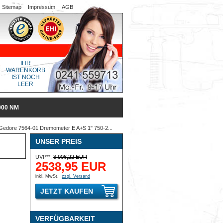
Sitemap
Impressum
AGB
IHR
WARENKORB
IST NOCH
LEER
000 NM
edore 7564-01 Dremometer E A+S 1" 750-2...
UNSER PREIS
UVP**:
3.906,22 EUR
2538,95 EUR
inkl. MwSt.
zzgl. Versand
JETZT KAUFEN
VERFÜGBARKEIT