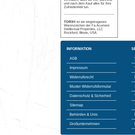
und nach dem Kauf alles für Ihre
Zufriedenheit tun.
TORX®
ist ein eingetragenes
Warenzeichen der Fa.Acument
Intellectual Properties, LLC
Rockford, Illinois, USA.
INFORMATION
S
AGB
Impressum
Widerrufsrecht
Muster-Widerrufsformular
Datenschutz & Sicherheit
Sitemap
Behörden & Unis
Großunternehmen