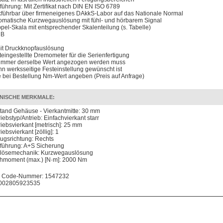
führung: Mit Zertifikat nach DIN EN ISO 6789
kführbar über firmeneigenes DAkkS-Labor auf das Nationale Normal
omatische Kurzwegauslösung mit fühl- und hörbarem Signal
pel-Skala mit entsprechender Skalenteilung (s. Tabelle)
 B
it Druckknopfauslösung
teingestellte Dremometer für die Serienfertigung
immer derselbe Wert angezogen werden muss
n werksseitige Festeinstellung gewünscht ist
te bei Bestellung Nm-Wert angeben (Preis auf Anfrage)
NISCHE MERKMALE:
tand Gehäuse - Vierkantmitte: 30 mm
iebstyp/Antrieb: Einfachvierkant starr
riebsvierkant [metrisch]: 25 mm
iebsvierkant [zöllig]: 1
ugsrichtung: Rechts
führung: A+S Sicherung
lösemechanik: Kurzwegauslösung
hmoment (max.) [N·m]: 2000 Nm
 Code-Nummer: 1547232
002805923535