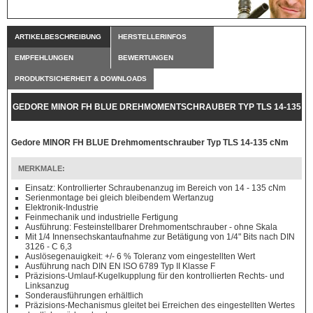
ARTIKELBESCHREIBUNG
HERSTELLERINFOS
EMPFEHLUNGEN
BEWERTUNGEN
PRODUKTSICHERHEIT & DOWNLOADS
GEDORE MINOR FH BLUE DREHMOMENTSCHRAUBER TYP TLS 14-135
CNM
Gedore MINOR FH BLUE Drehmomentschrauber Typ TLS 14-135 cNm
MERKMALE:
Einsatz: Kontrollierter Schraubenanzug im Bereich von 14 - 135 cNm
Serienmontage bei gleich bleibendem Wertanzug
Elektronik-Industrie
Feinmechanik und industrielle Fertigung
Ausführung: Festeinstellbarer Drehmomentschrauber - ohne Skala
Mit 1/4 Innensechskantaufnahme zur Betätigung von 1/4" Bits nach DIN
3126 - C 6,3
Auslösegenauigkeit: +/- 6 % Toleranz vom eingestellten Wert
Ausführung nach DIN EN ISO 6789 Typ II Klasse F
Präzisions-Umlauf-Kugelkupplung für den kontrollierten Rechts- und
Linksanzug
Sonderausführungen erhältlich
Präzisions-Mechanismus gleitet bei Erreichen des eingestellten Wertes