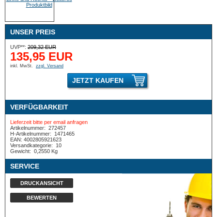
UNSER PREIS
UVP**:
209,32 EUR
135,95 EUR
inkl. MwSt.
zzgl. Versand
JETZT KAUFEN
VERFÜGBARKEIT
Lieferzeit bitte per email anfragen
Artikelnummer:
272457
H-Artikelnummer:
1471465
EAN: 4002805921623
Versandkategorie:
10
Gewicht:
0,2550 Kg
SERVICE
DRUCKANSICHT
BEWERTEN