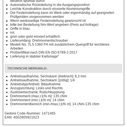
deutlich spürbar durch
Automatische Rückstellung in die Ausgangsposition
Leichte Konstruktion durch eloxierte Aluminiumgriffe
Die Festeinstellung kann im Werk oder eigenhändig auf geeigneten
Prüfgeräten vorgenommen werden
Wenn werksseitige Festeinstellung gewünscht ist
bitte bei Bestellung Nm-Wert angeben (Preis auf Anfrage)
Griffe in blau
rot
grün oder gold eloxiert erhältlich
Lieferumfang: Drehmomentschrauber
Modell No. TLS 1360 FH mit zusätzlichem Quergriff für leichteres
Arbeiten
Prüfzertifikat nach DIN EN ISO 6789-2:2017
Lieferung in stabiler Kartonage"
TECHNISCHE MERKMALE:
Antriebsaufnahme, Sechskant- [metrisch]: 6,3 mm
Antriebsaufnahme, Sechskant- [zöllig]: 1/4
Antriebstyp/Antrieb: Bitaufnahme
Anzugsrichtung: Links und Rechts
Auslösemechanik: Rutschkupplung
Drehmoment (max.) [cN·m]: 135 cNm
Drehmoment (min.) [cN·m]: 14 cNm
Drehmomentbereich (min./max.) [cN·m]: 14 cNm-135 cNm
Gedore Code-Nummer: 1471465
EAN: 4002805921623