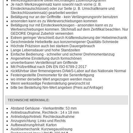
Werkzeugaufnahme bietet reichhaltiges Zubehörprogramm
Je nach Werkzeugeinsatz kann sowohl nach vorne (z. B.
Einsteckmaulschlüssel) oder zur Seite (z. B. Umschaltknarre und
Steckschlüsseleinsatz) gearbeitet werden
Betätigung nur an der Griffmitte - kein Verlängerungsrohr benutzen
ansonsten kann es zu Werteverschiebungen kommen
Betätigung nur mit Einsteckwerkzeugen - ansonsten kann es zu
Wertverschiebungen kommen. Stichmaß auf dem Zertifikat beachten. Nur
GEDORE Original Zubehör verwenden
Extrem geringer Verschleiß durch Kräftereduzierung der Hebelmechanik
Geschmiedete Hebelkette aus konzerneigener Qualitäts-Schmiede
Höchste Präzision auch bei starkem Dauergebrauch
Lange Lebensdauer und hohe Standzeiten
Einfache Bedienung - schneller und sicherer Drehmomentanzug
Angenehme Einstellung durch formschönen
unverlierbaren Verstellknopf am Griffende
Mit Prüfzertifikat nach DIN EN ISO 6789-2:2017
rückführbar über firmeneigenes DAkkS-Labor auf das Nationale Normal
Festeingestellte Dremometer für die Serienfertigung
wo immer derselbe Wert angezogen werden muss
Wenn werksseitige Festeinstellung gewünscht ist
bitte bei Bestellung Nm-Wert angeben (Preis auf Anfrage)
TECHNISCHE MERKMALE:
Abstand Gehäuse - Vierkantmitte: 53 mm
Antriebsaufnahme, Rechteck-: 14 x 18 mm
Antriebstyp/Antrieb: Rechteckaufnahme
Anzugsrichtung: Links und Rechts
Aufbewahrung/Inhalt: Karton
Auslösemechanik: Kurzwegauslösung