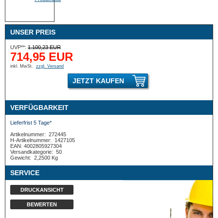
UNSER PREIS
UVP**:
1.100,23 EUR
714,95 EUR
inkl. MwSt.
zzgl. Versand
JETZT KAUFEN
VERFÜGBARKEIT
Lieferfrist 5 Tage*
Artikelnummer:
272445
H-Artikelnummer:
1427105
EAN: 4002805927304
Versandkategorie:
50
Gewicht:
2,2500 Kg
SERVICE
DRUCKANSICHT
BEWERTEN