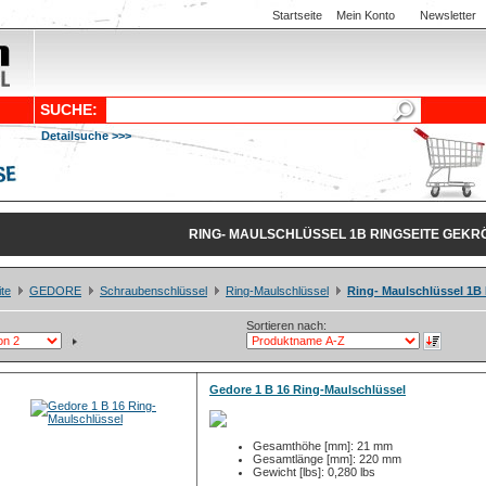
Startseite
Mein Konto
Newsletter
SUCHE:
Detailsuche >>>
RING- MAULSCHLÜSSEL 1B RINGSEITE GEKR
ite
GEDORE
Schraubenschlüssel
Ring-Maulschlüssel
Ring- Maulschlüssel 1B 
Sortieren nach:
Gedore 1 B 16 Ring-Maulschlüssel
Gesamthöhe [mm]: 21 mm
Gesamtlänge [mm]: 220 mm
Gewicht [lbs]: 0,280 lbs