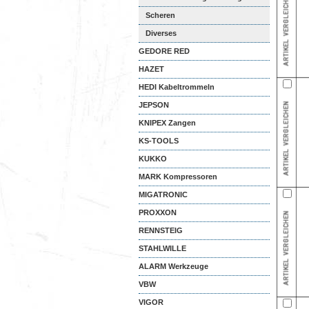
Scheren
Diverses
GEDORE RED
HAZET
HEDI Kabeltrommeln
JEPSON
KNIPEX Zangen
KS-TOOLS
KUKKO
MARK Kompressoren
MIGATRONIC
PROXXON
RENNSTEIG
STAHLWILLE
ALARM Werkzeuge
VBW
VIGOR