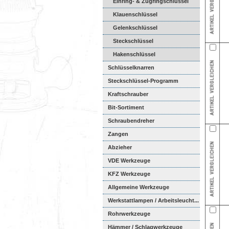
Einring- & Zugringschlüssel
Klauenschlüssel
Gelenkschlüssel
Steckschlüssel
Hakenschlüssel
Schlüsselknarren
Steckschlüssel-Programm
Kraftschrauber
Bit-Sortiment
Schraubendreher
Zangen
Abzieher
VDE Werkzeuge
KFZ Werkzeuge
Allgemeine Werkzeuge
Werkstattlampen / Arbeitsleucht...
Rohrwerkzeuge
Hämmer / Schlagwerkzeuge