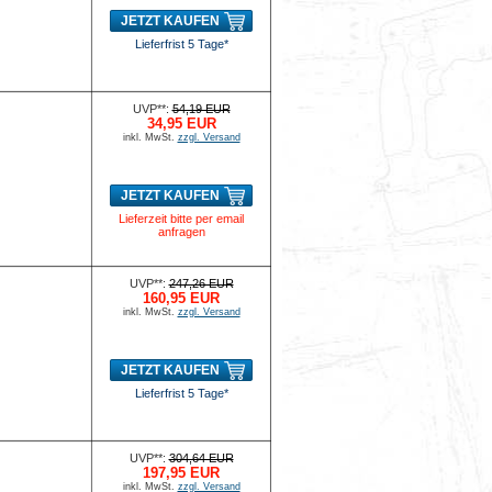
JETZT KAUFEN
Lieferfrist 5 Tage*
UVP**:
54,19 EUR
34,95 EUR
inkl. MwSt.
zzgl. Versand
JETZT KAUFEN
Lieferzeit bitte per email
anfragen
UVP**:
247,26 EUR
160,95 EUR
inkl. MwSt.
zzgl. Versand
JETZT KAUFEN
Lieferfrist 5 Tage*
UVP**:
304,64 EUR
197,95 EUR
inkl. MwSt.
zzgl. Versand