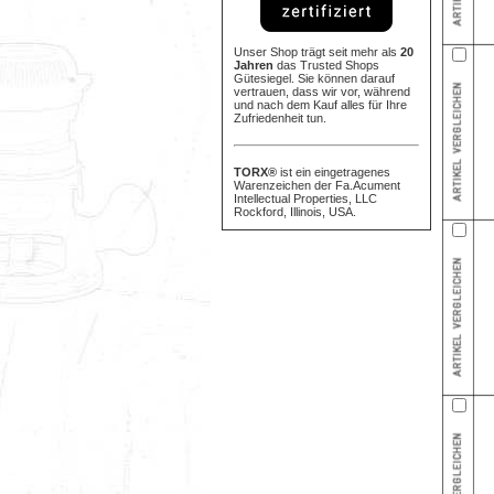
Unser Shop trägt seit mehr als
20
Jahren
das Trusted Shops
Gütesiegel. Sie können darauf
vertrauen, dass wir vor, während
und nach dem Kauf alles für Ihre
Zufriedenheit tun.
TORX®
ist ein eingetragenes
Warenzeichen der Fa.Acument
Intellectual Properties, LLC
Rockford, Illinois, USA.