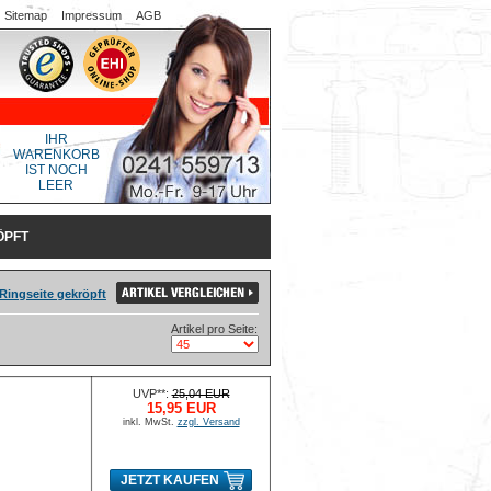
Sitemap
Impressum
AGB
IHR
WARENKORB
IST NOCH
LEER
ÖPFT
Ringseite gekröpft
Artikel pro Seite:
UVP**:
25,04 EUR
15,95 EUR
inkl. MwSt.
zzgl. Versand
JETZT KAUFEN