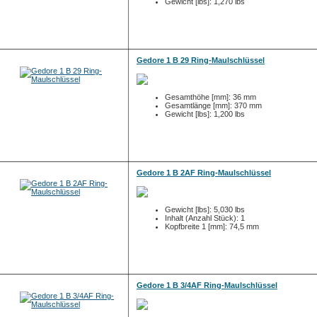
Gewicht [lbs]: 1,270 lbs
Gedore 1 B 29 Ring-Maulschlüssel
Gesamthöhe [mm]: 36 mm
Gesamtlänge [mm]: 370 mm
Gewicht [lbs]: 1,200 lbs
Gedore 1 B 2AF Ring-Maulschlüssel
Gewicht [lbs]: 5,030 lbs
Inhalt (Anzahl Stück): 1
Kopfbreite 1 [mm]: 74,5 mm
Gedore 1 B 3/4AF Ring-Maulschlüssel