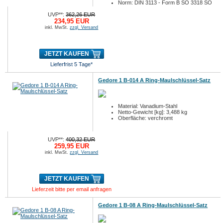
Norm: DIN 3113 - Form B SO 3318 SO
7738
UVP**:
362,26 EUR
234,95 EUR
inkl. MwSt.
zzgl. Versand
JETZT KAUFEN
Lieferfrist 5 Tage*
Gedore 1 B-014 A Ring-Maulschlüssel-Satz
Material: Vanadium-Stahl
Netto-Gewicht [kg]: 3,488 kg
Oberfläche: verchromt
UVP**:
400,32 EUR
259,95 EUR
inkl. MwSt.
zzgl. Versand
JETZT KAUFEN
Lieferzeit bitte per email anfragen
Gedore 1 B-08 A Ring-Maulschlüssel-Satz