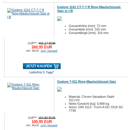
Gedore 1101 CT-7-7 R Ring-Maulschüssel-
Satz in i-B
Gesamthöhe [mm]: 72 mm
Gesamtiefe [mm]: 316 mm
Gesamtlänge [mm]: 316 mm
UVP**:
401,17 EUR
260,95 EUR
inkl. MwSt.
zzgl. Versand
JETZT KAUFEN
Lieferfrist 5 Tage*
Gedore 7-011 Ring-Maulschlüssel-Satz
Material: Chrom-Vanadium-Stahl
31CrV3
Netto-Gewicht [kg]: 0,868 kg
Norm: DIN 3113 - Form A SO 3318 SO
7738
UVP**:
154,80 EUR
100,95 EUR
inkl. MwSt.
zzgl. Versand