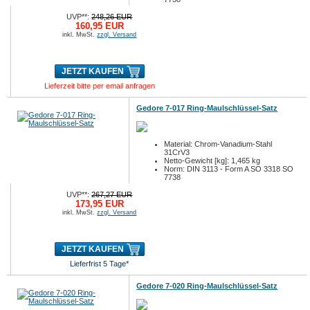
UVP**:
248,26 EUR
160,95 EUR
inkl. MwSt.
zzgl. Versand
JETZT KAUFEN
Lieferzeit bitte per email anfragen
Gedore 7-017 Ring-Maulschlüssel-Satz
Material: Chrom-Vanadium-Stahl
31CrV3
Netto-Gewicht [kg]: 1,465 kg
Norm: DIN 3113 - Form A SO 3318 SO
7738
UVP**:
267,27 EUR
173,95 EUR
inkl. MwSt.
zzgl. Versand
JETZT KAUFEN
Lieferfrist 5 Tage*
Gedore 7-020 Ring-Maulschlüssel-Satz