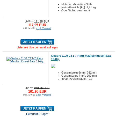
Material: Vanadium-Stahl
Netto-Gewicht [kg]: 1,41 kg
Oberfläche: verchromt
UVP**:
181,95 EUR
117,95 EUR
inkl. MwSt.
zzgl. Versand
JETZT KAUFEN
Lieferzeit bitte per email anfragen
Gedore 1100 CT1-7 Ring-Maulschlüssel-Satz
12-tlg.
Gesamtbreite [mm]: 312 mm
Gesamtlänge [mm]: 200 mm
Inhalt (Anzahl Stück): 12
UVP**:
248,76 EUR
161,95 EUR
inkl. MwSt.
zzgl. Versand
JETZT KAUFEN
Lieferfrist 5 Tage*