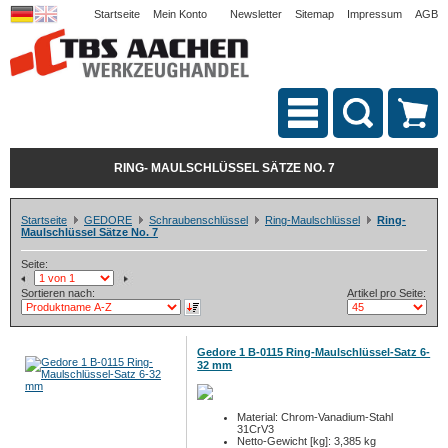
Startseite
Mein Konto
Newsletter
Sitemap
Impressum
AGB
RING- MAULSCHLÜSSEL SÄTZE NO. 7
Startseite
GEDORE
Schraubenschlüssel
Ring-Maulschlüssel
Ring-
Maulschlüssel Sätze No. 7
Seite:
Sortieren nach:
Artikel pro Seite:
Gedore 1 B-0115 Ring-Maulschlüssel-Satz 6-
32 mm
Material: Chrom-Vanadium-Stahl
31CrV3
Netto-Gewicht [kg]: 3,385 kg