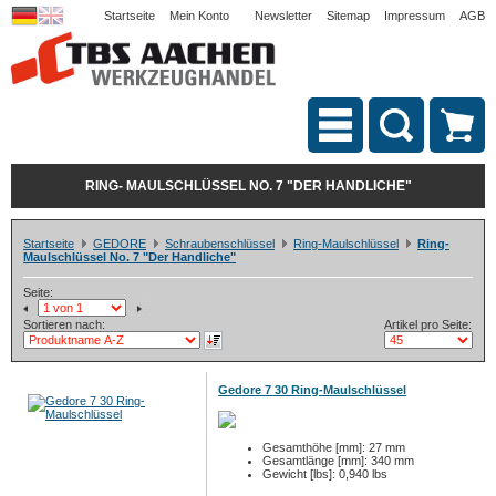
Startseite
Mein Konto
Newsletter
Sitemap
Impressum
AGB
RING- MAULSCHLÜSSEL NO. 7 "DER HANDLICHE"
Startseite
GEDORE
Schraubenschlüssel
Ring-Maulschlüssel
Ring-
Maulschlüssel No. 7 "Der Handliche"
Seite:
Sortieren nach:
Artikel pro Seite:
Gedore 7 30 Ring-Maulschlüssel
Gesamthöhe [mm]: 27 mm
Gesamtlänge [mm]: 340 mm
Gewicht [lbs]: 0,940 lbs