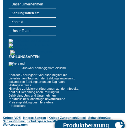
Unser Unternehmen
Zahlungsarten etc.
Kontakt
Unser Team
ZAHLUNGSARTEN
Auswahl abhängig vom Zielland
* bei der Zahlungsart Vorkasse beginnt die
Lieferfrist am Tag nach der Zahlungsanweisung,
bei anderen Zahlungsarten am Tag nach
Vertragsschluss.
Hinweise zu Lieferverzögerungen auf der
Infoseite
.
Kauf auf Rechnung nach Prüfung für
Behörden, Unis und Unternehmen.
** aktuelle bzw. ehemalige unverbindliche
Preisempfehlung des Herstellers
¹ freibleibend
Knipex VDE
|
Knipex Zangen
|
Knipex Zangenschlüssel
|
Schweißgeräte -
Schweißhelme
|
Schutzgasschweißgeräte
|
MIG MAG Schweißgeräte
|
Hazet
Werkzeugwagen
|