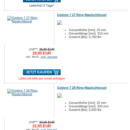
Lieferfrist 5 Tage*
Gedore 7 27 Ring-Maulschlüssel
Gesamthöhe [mm]: 25 mm
Gesamtlänge [mm]: 310 mm
Gewicht [lbs]: 0,760 lbs
UVP**:
29,80 EUR
18,95 EUR
inkl. MwSt.
zzgl. Versand
JETZT KAUFEN
Lieferzeit bitte per email anfragen
Gedore 7 28 Ring-Maulschlüssel
Gesamthöhe [mm]: 25 mm
Gesamtlänge [mm]: 320 mm
Gewicht [lbs]: 0,830 lbs
UVP**:
33,65 EUR
21,95 EUR
inkl. MwSt.
zzgl. Versand