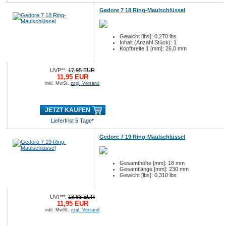
Gedore 7 18 Ring-Maulschlüssel
Gewicht [lbs]: 0,270 lbs
Inhalt (Anzahl Stück): 1
Kopfbreite 1 [mm]: 26,0 mm
UVP**:
17,95 EUR
11,95 EUR
inkl. MwSt.
zzgl. Versand
JETZT KAUFEN
Lieferfrist 5 Tage*
Gedore 7 19 Ring-Maulschlüssel
Gesamthöhe [mm]: 18 mm
Gesamtlänge [mm]: 230 mm
Gewicht [lbs]: 0,310 lbs
UVP**:
18,83 EUR
11,95 EUR
inkl. MwSt.
zzgl. Versand