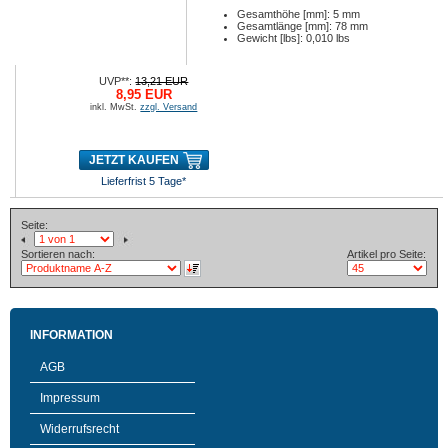
Gesamthöhe [mm]: 5 mm
Gesamtlänge [mm]: 78 mm
Gewicht [lbs]: 0,010 lbs
UVP**:
13,21 EUR
8,95 EUR
inkl. MwSt.
zzgl. Versand
JETZT KAUFEN
Lieferfrist 5 Tage*
Seite:
Sortieren nach:
Artikel pro Seite:
INFORMATION
AGB
Impressum
Widerrufsrecht