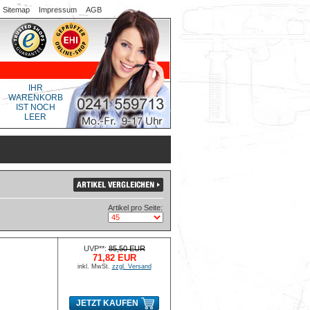
Sitemap
Impressum
AGB
IHR
WARENKORB
IST NOCH
LEER
Artikel pro Seite:
UVP**:
85,50 EUR
71,82 EUR
inkl. MwSt.
zzgl. Versand
JETZT KAUFEN