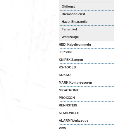
Öldienst
Bremsendienst
Hazet Ersatzteile
Fanartikel
Werkzeuge
HEDI Kabeltrommeln
JEPSON
KNIPEX Zangen
KS-TOOLS
KUKKO
MARK Kompressoren
MIGATRONIC
PROXXON
RENNSTEIG
STAHLWILLE
ALARM Werkzeuge
VBW