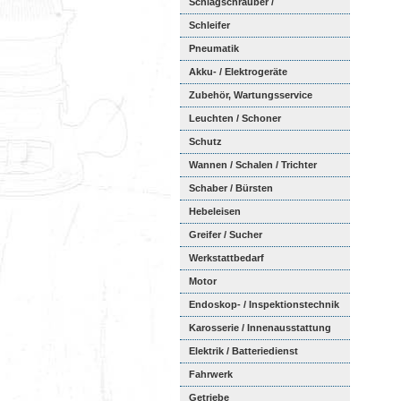
Schlagschrauber /
Ratschenschra...
Schleifer
Pneumatik
Akku- / Elektrogeräte
Zubehör, Wartungsservice
Leuchten / Schoner
Schutz
Wannen / Schalen / Trichter
Schaber / Bürsten
Hebeleisen
Greifer / Sucher
Werkstattbedarf
Motor
Endoskop- / Inspektionstechnik
Karosserie / Innenausstattung
Elektrik / Batteriedienst
Fahrwerk
Getriebe