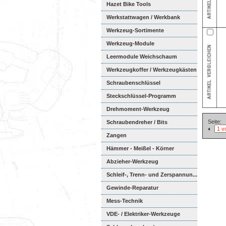
Hazet Bike Tools
Werkstattwagen / Werkbank
Werkzeug-Sortimente
Werkzeug-Module
Weichschaumeinl...
Leermodule Weichschaum
Werkzeugkoffer / Werkzeugkästen
Schraubenschlüssel
Steckschlüssel-Programm
Drehmoment-Werkzeug
Seite:
Schraubendreher / Bits
Zangen
Hämmer - Meißel - Körner
Abzieher-Werkzeug
Schleif-, Trenn- und Zerspannun...
Gewinde-Reparatur
Mess-Technik
VDE- / Elektriker-Werkzeuge