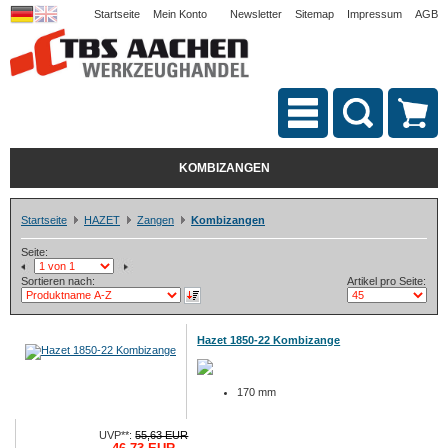
Startseite
Mein Konto
Newsletter
Sitemap
Impressum
AGB
KOMBIZANGEN
Startseite
HAZET
Zangen
Kombizangen
Seite:
Sortieren nach:
Artikel pro Seite:
Hazet 1850-22 Kombizange
170 mm
UVP**:
55,63 EUR