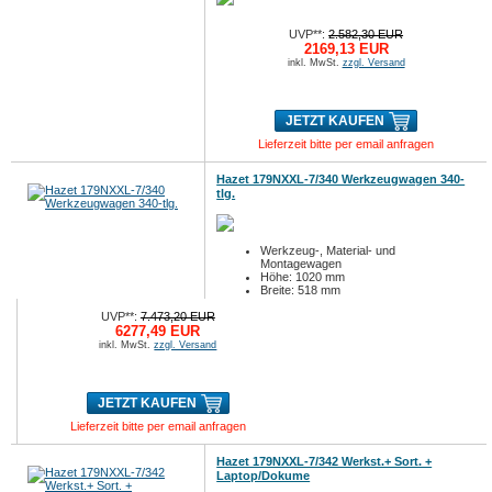
UVP**:
2.582,30 EUR
2169,13 EUR
inkl. MwSt.
zzgl. Versand
JETZT KAUFEN
Lieferzeit bitte per email anfragen
Hazet 179NXXL-7/340 Werkzeugwagen 340-
tlg.
Werkzeug-, Material- und
Montagewagen
Höhe: 1020 mm
Breite: 518 mm
UVP**:
7.473,20 EUR
6277,49 EUR
inkl. MwSt.
zzgl. Versand
JETZT KAUFEN
Lieferzeit bitte per email anfragen
Hazet 179NXXL-7/342 Werkst.+ Sort. +
Laptop/Dokume