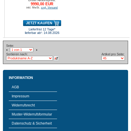
Unser Aktionspreis:
9990,00 EUR
inkl. MwSt.
zzgl. Versand
JETZT KAUFEN
Lieferfrist 12 Tage*
lieferbar ab¹: 14.08.2026
Seite:
Sortieren nach:
Artikel pro Seite:
INFORMATION
AGB
Impressum
Widerrufsrecht
Muster-Widerrufsformular
Datenschutz & Sicherheit