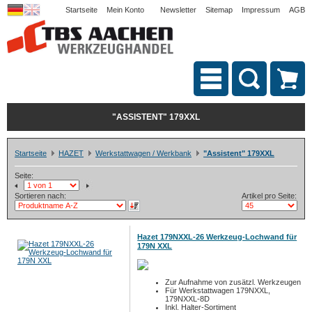
Startseite
Mein Konto
Newsletter
Sitemap
Impressum
AGB
"ASSISTENT" 179XXL
Startseite
HAZET
Werkstattwagen / Werkbank
"Assistent" 179XXL
Seite:
Sortieren nach:
Artikel pro Seite:
Hazet 179NXXL-26 Werkzeug-Lochwand für
179N XXL
Zur Aufnahme von zusätzl. Werkzeugen
Für Werkstattwagen 179NXXL,
179NXXL-8D
Inkl. Halter-Sortiment