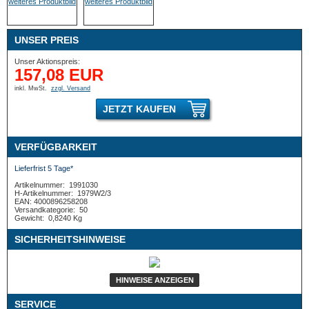
UNSER PREIS
Unser Aktionspreis:
157,08 EUR
inkl. MwSt.
zzgl. Versand
JETZT KAUFEN
VERFÜGBARKEIT
Lieferfrist 5 Tage*
Artikelnummer:
1991030
H-Artikelnummer:
1979W2/3
EAN: 4000896258208
Versandkategorie:
50
Gewicht:
0,8240 Kg
SICHERHEITSHINWEISE
HINWEISE ANZEIGEN
SERVICE