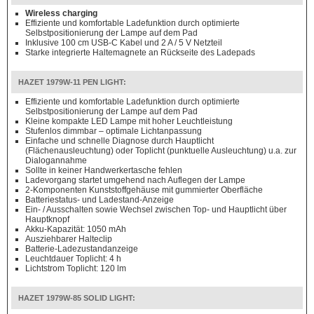
Wireless charging
Effiziente und komfortable Ladefunktion durch optimierte
Selbstpositionierung der Lampe auf dem Pad
Inklusive 100 cm USB-C Kabel und 2 A / 5 V Netzteil
Starke integrierte Haltemagnete an Rückseite des Ladepads
HAZET 1979W-11 PEN LIGHT:
Effiziente und komfortable Ladefunktion durch optimierte
Selbstpositionierung der Lampe auf dem Pad
Kleine kompakte LED Lampe mit hoher Leuchtleistung
Stufenlos dimmbar – optimale Lichtanpassung
Einfache und schnelle Diagnose durch Hauptlicht
(Flächenausleuchtung) oder Toplicht (punktuelle Ausleuchtung) u.a. zur
Dialogannahme
Sollte in keiner Handwerkertasche fehlen
Ladevorgang startet umgehend nach Auflegen der Lampe
2-Komponenten Kunststoffgehäuse mit gummierter Oberfläche
Batteriestatus- und Ladestand-Anzeige
Ein- / Ausschalten sowie Wechsel zwischen Top- und Hauptlicht über
Hauptknopf
Akku-Kapazität: 1050 mAh
Ausziehbarer Halteclip
Batterie-Ladezustandanzeige
Leuchtdauer Toplicht: 4 h
Lichtstrom Toplicht: 120 lm
HAZET 1979W-85 SOLID LIGHT: