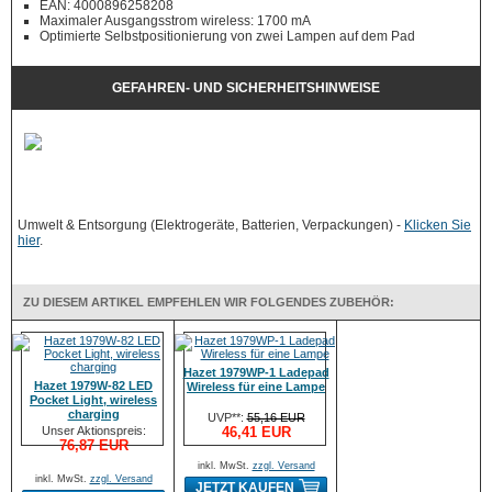
EAN: 4000896258208
Maximaler Ausgangsstrom wireless: 1700 mA
Optimierte Selbstpositionierung von zwei Lampen auf dem Pad
GEFAHREN- UND SICHERHEITSHINWEISE
Umwelt & Entsorgung (Elektrogeräte, Batterien, Verpackungen) -
Klicken Sie
hier
.
ZU DIESEM ARTIKEL EMPFEHLEN WIR FOLGENDES ZUBEHÖR:
Hazet 1979WP-1 Ladepad
Hazet 1979W-82 LED
Wireless für eine Lampe
Pocket Light, wireless
charging
UVP**:
55,16 EUR
Unser Aktionspreis:
46,41 EUR
76,87 EUR
inkl. MwSt.
zzgl. Versand
inkl. MwSt.
zzgl. Versand
JETZT KAUFEN