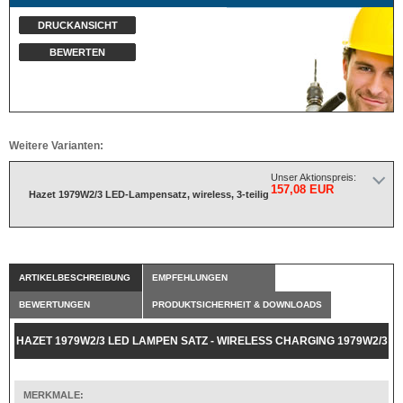
DRUCKANSICHT
BEWERTEN
Weitere Varianten:
Unser Aktionspreis:
157,08 EUR
Hazet 1979W2/3 LED-Lampensatz, wireless, 3-teilig
ARTIKELBESCHREIBUNG
EMPFEHLUNGEN
BEWERTUNGEN
PRODUKTSICHERHEIT & DOWNLOADS
HAZET 1979W2/3 LED LAMPEN SATZ - WIRELESS CHARGING 1979W2/3
- ANZAHL WERKZEUGE: 3
MERKMALE: