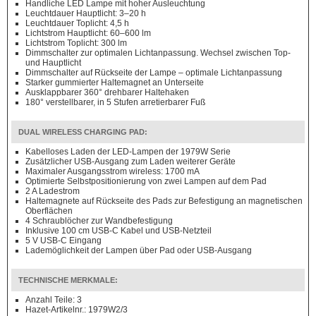
Handliche LED Lampe mit hoher Ausleuchtung
Leuchtdauer Hauptlicht: 3–20 h
Leuchtdauer Toplicht: 4,5 h
Lichtstrom Hauptlicht: 60–600 lm
Lichtstrom Toplicht: 300 lm
Dimmschalter zur optimalen Lichtanpassung. Wechsel zwischen Top-
und Hauptlicht
Dimmschalter auf Rückseite der Lampe – optimale Lichtanpassung
Starker gummierter Haltemagnet an Unterseite
Ausklappbarer 360° drehbarer Haltehaken
180° verstellbarer, in 5 Stufen arretierbarer Fuß
DUAL WIRELESS CHARGING PAD:
Kabelloses Laden der LED-Lampen der 1979W Serie
Zusätzlicher USB-Ausgang zum Laden weiterer Geräte
Maximaler Ausgangsstrom wireless: 1700 mA
Optimierte Selbstpositionierung von zwei Lampen auf dem Pad
2 A Ladestrom
Haltemagnete auf Rückseite des Pads zur Befestigung an magnetischen
Oberflächen
4 Schraublöcher zur Wandbefestigung
Inklusive 100 cm USB-C Kabel und USB-Netzteil
5 V USB-C Eingang
Lademöglichkeit der Lampen über Pad oder USB-Ausgang
TECHNISCHE MERKMALE:
Anzahl Teile: 3
Hazet-Artikelnr.: 1979W2/3