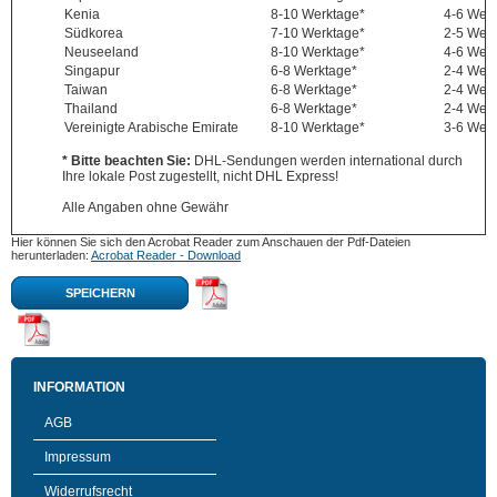
Kenia
8-10 Werktage*
4-6 Wer
Südkorea
7-10 Werktage*
2-5 Wer
Neuseeland
8-10 Werktage*
4-6 Wer
Singapur
6-8 Werktage*
2-4 Wer
Taiwan
6-8 Werktage*
2-4 Wer
Thailand
6-8 Werktage*
2-4 Wer
Vereinigte Arabische Emirate
8-10 Werktage*
3-6 Wer
* Bitte beachten Sie:
DHL-Sendungen werden international durch
Ihre lokale Post zugestellt, nicht DHL Express!
Alle Angaben ohne Gewähr
Hier können Sie sich den Acrobat Reader zum Anschauen der Pdf-Dateien
herunterladen:
Acrobat Reader - Download
SPEICHERN
INFORMATION
AGB
Impressum
Widerrufsrecht