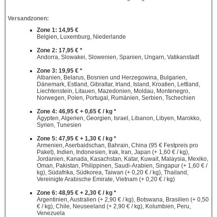
Versandzonen:
Zone 1: 14,95 €
Belgien, Luxemburg, Niederlande
Zone 2: 17,95 € *
Andorra, Slowakei, Slowenien, Spanien, Ungarn, Vatikanstadt
Zone 3: 19,95 € *
Albanien, Belarus, Bosnien und Herzegowina, Bulgarien,
Dänemark, Estland, Gibraltar, Irland, Island, Kroatien, Lettland,
Liechtenstein, Litauen, Mazedonien, Moldau, Montenegro,
Norwegen, Polen, Portugal, Rumänien, Serbien, Tschechien
Zone 4: 46,95 € + 0,65 € / kg *
Ägypten, Algerien, Georgien, Israel, Libanon, Libyen, Marokko,
Syrien, Tunesien
Zone 5: 47,95 € + 1,30 € / kg *
Armenien, Aserbaidschan, Bahrain, China (95 € Festpreis pro
Paket), Indien, Indonesien, Irak, Iran, Japan (+ 1,60 € / kg),
Jordanien, Kanada, Kasachstan, Katar, Kuwait, Malaysia, Mexiko,
Oman, Pakistan, Philippinen, Saudi-Arabien, Singapur (+ 1,60 € /
kg), Südafrika, Südkorea, Taiwan (+ 0,20 € / kg), Thailand,
Vereinigte Arabische Emirate, Vietnam (+ 0,20 € / kg)
Zone 6: 48,95 € + 2,30 € / kg *
Argentinien, Australien (+ 2,90 € / kg), Botswana, Brasilien (+ 0,50
€ / kg), Chile, Neuseeland (+ 2,90 € / kg), Kolumbien, Peru,
Venezuela