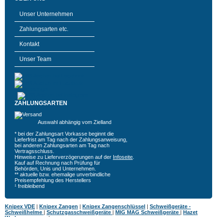
Unser Unternehmen
Zahlungsarten etc.
Kontakt
Unser Team
ZAHLUNGSARTEN
Auswahl abhängig vom Zielland
* bei der Zahlungsart Vorkasse beginnt die
Lieferfrist am Tag nach der Zahlungsanweisung,
bei anderen Zahlungsarten am Tag nach
Vertragsschluss.
Hinweise zu Lieferverzögerungen auf der
Infoseite
.
Kauf auf Rechnung nach Prüfung für
Behörden, Unis und Unternehmen.
** aktuelle bzw. ehemalige unverbindliche
Preisempfehlung des Herstellers
¹ freibleibend
Knipex VDE
|
Knipex Zangen
|
Knipex Zangenschlüssel
|
Schweißgeräte -
Schweißhelme
|
Schutzgasschweißgeräte
|
MIG MAG Schweißgeräte
|
Hazet