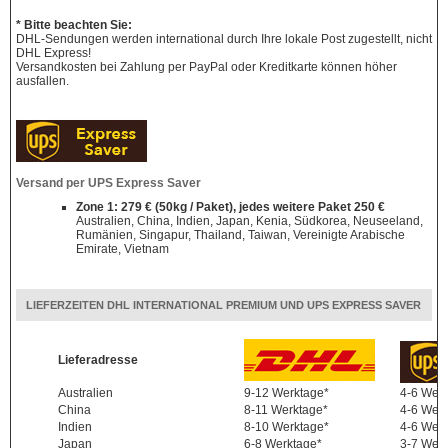
* Bitte beachten Sie:
DHL-Sendungen werden international durch Ihre lokale Post zugestellt, nicht
DHL Express!
Versandkosten bei Zahlung per PayPal oder Kreditkarte können höher
ausfallen.
Versand per UPS Express Saver
Zone 1: 279 € (50kg / Paket), jedes weitere Paket 250 €
Australien, China, Indien, Japan, Kenia, Südkorea, Neuseeland,
Rumänien, Singapur, Thailand, Taiwan, Vereinigte Arabische
Emirate, Vietnam
LIEFERZEITEN DHL INTERNATIONAL PREMIUM UND UPS EXPRESS SAVER
Lieferadresse
Australien
9-12 Werktage*
4-6 Wer
China
8-11 Werktage*
4-6 Wer
Indien
8-10 Werktage*
4-6 Wer
Japan
6-8 Werktage*
3-7 Wer