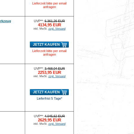
Lieferzeit bitte per email
anfragen
erkzeug
UVP**:
6.361,26 EUR
4134,95 EUR
inkl. MwSt.
zzgl. Versand
JETZT KAUFEN
Lieferzeit bitte per email
anfragen
UVP**:
3.468,04 EUR
2253,95 EUR
inkl. MwSt.
zzgl. Versand
JETZT KAUFEN
Lieferfrist 5 Tage*
UVP**:
4.045,62 EUR
2629,95 EUR
inkl. MwSt.
zzgl. Versand