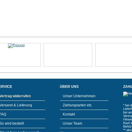
ERVICE
ÜBER UNS
ZAH
Vertrag widerrufen
Unser Unternehmen
Versand & Lieferung
Zahlungsarten etc.
* bei 
Liefe
bei a
FAQ
Kontakt
Vertr
Hinwe
Kauf 
So wird bestellt
Unser Team
Behör
** akt