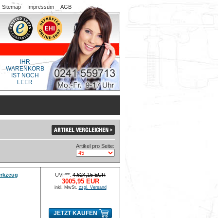
Sitemap
Impressum
AGB
IHR
WARENKORB
IST NOCH
LEER
Artikel pro Seite:
erkzeug
UVP**:
4.624,15 EUR
3005,95 EUR
inkl. MwSt.
zzgl. Versand
JETZT KAUFEN