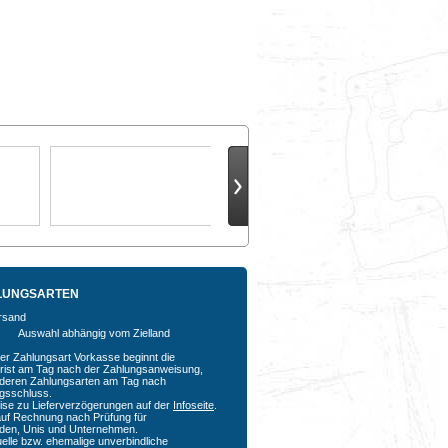
LUNGSARTEN
Auswahl abhängig vom Zielland
der Zahlungsart Vorkasse beginnt die
rfrist am Tag nach der Zahlungsanweisung,
nderen Zahlungsarten am Tag nach
agsschluss.
ise zu Lieferverzögerungen auf der
Infoseite
.
auf Rechnung nach Prüfung für
den, Unis und Unternehmen.
uelle bzw. ehemalige unverbindliche