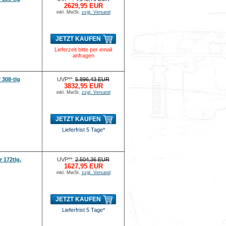
2629,95 EUR
inkl. MwSt.
zzgl. Versand
JETZT KAUFEN
Lieferzeit bitte per email
anfragen
308-tlg
UVP**:
5.896,43 EUR
3832,95 EUR
inkl. MwSt.
zzgl. Versand
JETZT KAUFEN
Lieferfrist 5 Tage*
 172tlg.
UVP**:
2.504,36 EUR
1627,95 EUR
inkl. MwSt.
zzgl. Versand
JETZT KAUFEN
Lieferfrist 5 Tage*