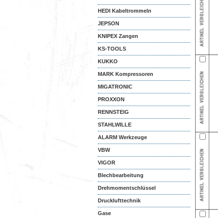
HEDI Kabeltrommeln
JEPSON
KNIPEX Zangen
KS-TOOLS
KUKKO
MARK Kompressoren
MIGATRONIC
PROXXON
RENNSTEIG
STAHLWILLE
ALARM Werkzeuge
VBW
VIGOR
Blechbearbeitung
Drehmomentschlüssel
Drucklufttechnik
Gase