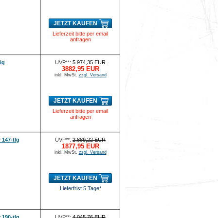
JETZT KAUFEN
Lieferzeit bitte per email
anfragen
ig
UVP**:
5.974,35 EUR
3882,95 EUR
inkl. MwSt.
zzgl. Versand
JETZT KAUFEN
Lieferzeit bitte per email
anfragen
147-tlg
UVP**:
2.889,22 EUR
1877,95 EUR
inkl. MwSt.
zzgl. Versand
JETZT KAUFEN
Lieferfrist 5 Tage*
190-tlg
UVP**:
4.045,76 EUR