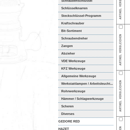
Schraubenschlüssel
Schlüsselknarren
Steckschlüssel-Programm
Kraftschrauber
Bit-Sortiment
Schraubendreher
Zangen
Abzieher
VDE Werkzeuge
KFZ Werkzeuge
Allgemeine Werkzeuge
Werkstattlampen / Arbeitsleucht...
Rohrwerkzeuge
Hämmer / Schlagwerkzeuge
Scheren
Diverses
GEDORE RED
HAZET