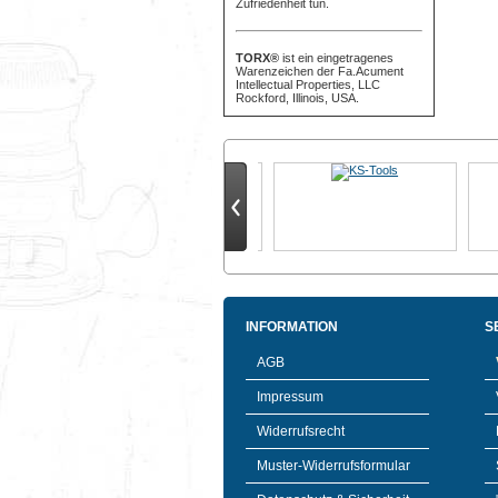
Zufriedenheit tun.
TORX®
ist ein eingetragenes
Warenzeichen der Fa.Acument
Intellectual Properties, LLC
Rockford, Illinois, USA.
INFORMATION
S
AGB
Impressum
Widerrufsrecht
Muster-Widerrufsformular