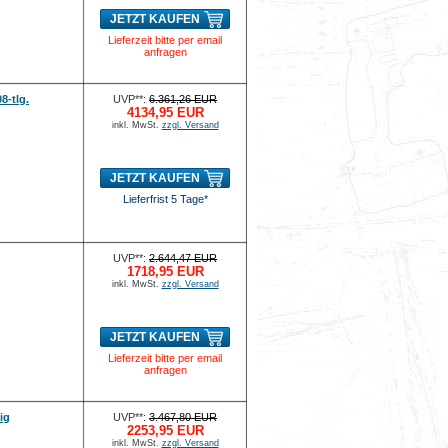
JETZT KAUFEN
Lieferzeit bitte per email
anfragen
8-tlg.
UVP**:
6.361,26 EUR
4134,95 EUR
inkl. MwSt.
zzgl. Versand
JETZT KAUFEN
Lieferfrist 5 Tage*
UVP**:
2.644,47 EUR
1718,95 EUR
inkl. MwSt.
zzgl. Versand
JETZT KAUFEN
Lieferzeit bitte per email
anfragen
ig
UVP**:
3.467,80 EUR
2253,95 EUR
inkl. MwSt.
zzgl. Versand