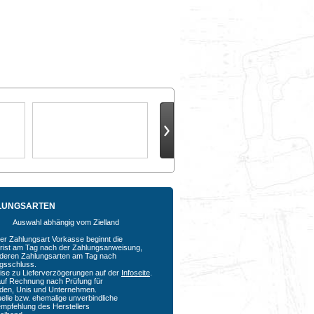
LUNGSARTEN
Auswahl abhängig vom Zielland
der Zahlungsart Vorkasse beginnt die
rfrist am Tag nach der Zahlungsanweisung,
nderen Zahlungsarten am Tag nach
agsschluss.
ise zu Lieferverzögerungen auf der
Infoseite
.
auf Rechnung nach Prüfung für
den, Unis und Unternehmen.
uelle bzw. ehemalige unverbindliche
empfehlung des Herstellers