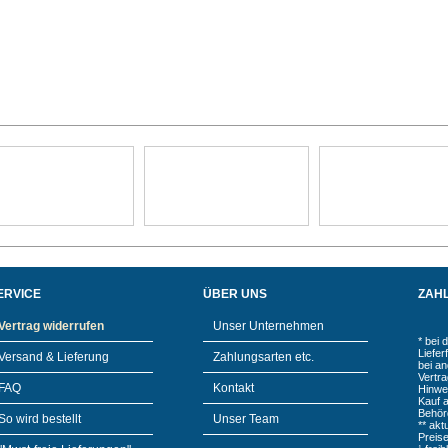
ERVICE
ÜBER UNS
ZAH
Vertrag widerrufen
Unser Unternehmen
* bei 
Liefe
Versand & Lieferung
Zahlungsarten etc.
bei a
Vertr
FAQ
Kontakt
Hinwe
Kauf 
Behör
So wird bestellt
Unser Team
** akt
Preis