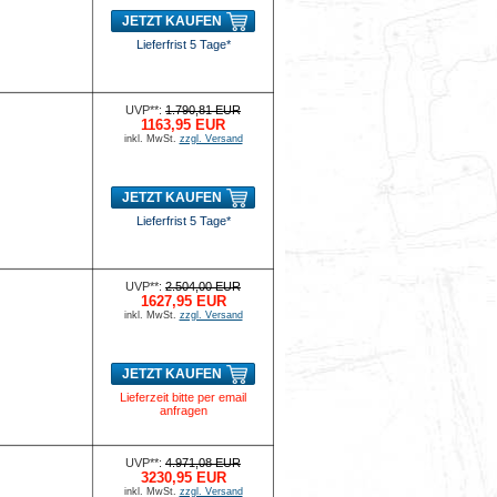
JETZT KAUFEN
Lieferfrist 5 Tage*
UVP**:
1.790,81 EUR
1163,95 EUR
inkl. MwSt.
zzgl. Versand
JETZT KAUFEN
Lieferfrist 5 Tage*
UVP**:
2.504,00 EUR
1627,95 EUR
inkl. MwSt.
zzgl. Versand
JETZT KAUFEN
Lieferzeit bitte per email
anfragen
UVP**:
4.971,08 EUR
3230,95 EUR
inkl. MwSt.
zzgl. Versand