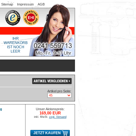
Sitemap
Impressum
AGB
IHR
WARENKORB
IST NOCH
LEER
Artikel pro Seite:
ig
Unser Aktionspreis:
169,00 EUR
inkl. MwSt.
zzgl. Versand
JETZT KAUFEN