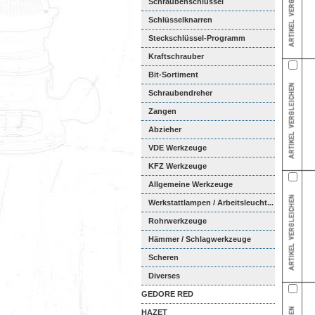
Schraubenschlüssel
Schlüsselknarren
Steckschlüssel-Programm
Kraftschrauber
Bit-Sortiment
Schraubendreher
Zangen
Abzieher
VDE Werkzeuge
KFZ Werkzeuge
Allgemeine Werkzeuge
Werkstattlampen / Arbeitsleucht...
Rohrwerkzeuge
Hämmer / Schlagwerkzeuge
Scheren
Diverses
GEDORE RED
HAZET