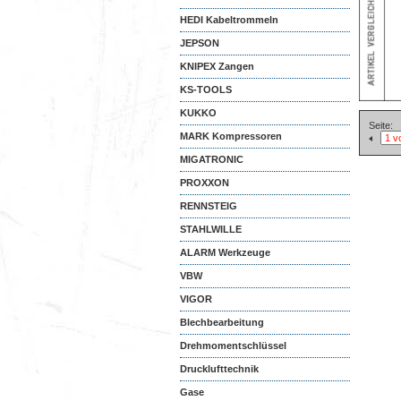
HEDI Kabeltrommeln
JEPSON
KNIPEX Zangen
KS-TOOLS
KUKKO
Seite:
MARK Kompressoren
MIGATRONIC
PROXXON
RENNSTEIG
STAHLWILLE
ALARM Werkzeuge
VBW
VIGOR
Blechbearbeitung
Drehmomentschlüssel
Drucklufttechnik
Gase