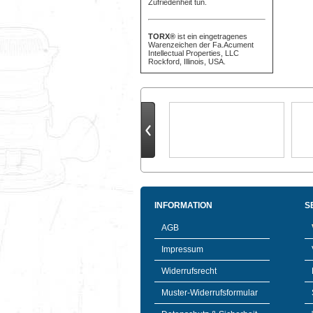
Zufriedenheit tun.
TORX®
ist ein eingetragenes
Warenzeichen der Fa.Acument
Intellectual Properties, LLC
Rockford, Illinois, USA.
INFORMATION
S
AGB
Impressum
Widerrufsrecht
Muster-Widerrufsformular