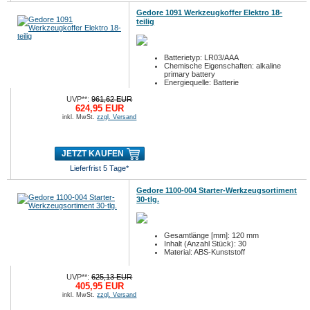
Gedore 1091 Werkzeugkoffer Elektro 18-
teilig
Batterietyp: LR03/AAA
Chemische Eigenschaften: alkaline
primary battery
Energiequelle: Batterie
UVP**:
961,62 EUR
624,95 EUR
inkl. MwSt.
zzgl. Versand
JETZT KAUFEN
Lieferfrist 5 Tage*
Gedore 1100-004 Starter-Werkzeugsortiment
30-tlg.
Gesamtlänge [mm]: 120 mm
Inhalt (Anzahl Stück): 30
Material: ABS-Kunststoff
UVP**:
625,13 EUR
405,95 EUR
inkl. MwSt.
zzgl. Versand