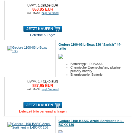
UVP**:
1.329,59 EUR
863,95 EUR
inkl. MwSt.
zzgl. Versand
JETZT KAUFEN
Lieferfrist 5 Tage*
Gedore 1100-03 L-Boxx 136 "Sanitär" 44-
teilig
Batterietyp: LR03/AAA
Chemische Eigenschaften: alkaline
primary battery
Energiequelle: Batterie
UVP**:
1.443,40 EUR
937,95 EUR
inkl. MwSt.
zzgl. Versand
JETZT KAUFEN
Lieferzeit bitte per email anfragen
Gedore 1100-BASIC Azubi-Sortiment in L-
BOXX 136