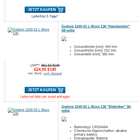
JETZT KAUFEN
Lieferfrist 5 Tage*
Gedore 1100-01 L-Boxx 136 "Handwerker"
58-teilig
Gesamtbreite [mm]: 444 mm
Gesamthöhe [mm]: 152 mm
Gesamtiefe [mm]: 360 mm
UVP**:
961,62 EUR
624,95 EUR
inkl. MwSt.
zzgl. Versand
JETZT KAUFEN
Lieferzeit bitte per email anfragen
Gedore 1100-02 L-Boxx 136 "Elektriker" 36-
teilig
Batterietyp: LR03/AAA
Chemische Eigenschaften: alkaline
primary battery
Energiequelle: Batterie