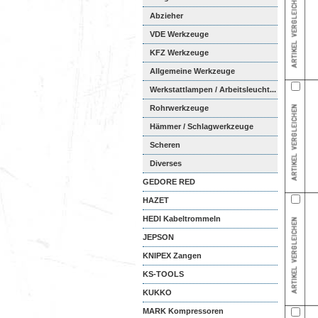
Abzieher
VDE Werkzeuge
KFZ Werkzeuge
Allgemeine Werkzeuge
Werkstattlampen / Arbeitsleucht...
Rohrwerkzeuge
Hämmer / Schlagwerkzeuge
Scheren
Diverses
GEDORE RED
HAZET
HEDI Kabeltrommeln
JEPSON
KNIPEX Zangen
KS-TOOLS
KUKKO
MARK Kompressoren