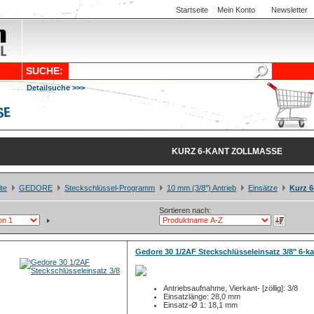
Startseite
Mein Konto
Newsletter
SUCHE:
Detailsuche >>>
KURZ 6-KANT ZOLLMASSE
ite
GEDORE
Steckschlüssel-Programm
10 mm (3/8") Antrieb
Einsätze
Kurz 6
Sortieren nach:
Gedore 30 1/2AF Steckschlüsseleinsatz 3/8" 6-k
Antriebsaufnahme, Vierkant- [zöllig]: 3/8
Einsatzlänge: 28,0 mm
Einsatz-Ø 1: 18,1 mm