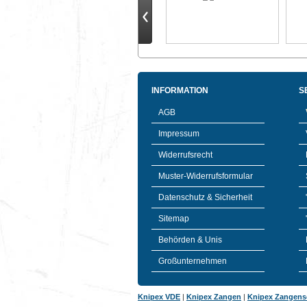
INFORMATION
S
AGB
Impressum
Widerrufsrecht
Muster-Widerrufsformular
Datenschutz & Sicherheit
Sitemap
Behörden & Unis
Großunternehmen
Knipex VDE
|
Knipex Zangen
|
Knipex Zangens