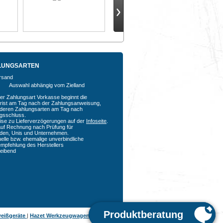
LUNGSARTEN
Auswahl abhängig vom Zielland
der Zahlungsart Vorkasse beginnt die
rfrist am Tag nach der Zahlungsanweisung,
nderen Zahlungsarten am Tag nach
agsschluss.
ise zu Lieferverzögerungen auf der
Infoseite
.
auf Rechnung nach Prüfung für
den, Unis und Unternehmen.
uelle bzw. ehemalige unverbindliche
empfehlung des Herstellers
bleibend
eißgeräte
|
Hazet Werkzeugwagen
|