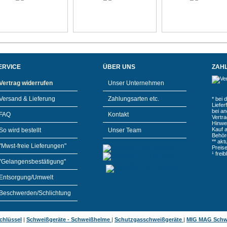
ERVICE
ÜBER UNS
ZAH
Vertrag widerrufen
Unser Unternehmen
Versand & Lieferung
Zahlungsarten etc.
* bei 
Liefe
bei a
FAQ
Kontakt
Vertr
Hinwe
Kauf 
So wird bestellt
Unser Team
Behör
** akt
"Mwst-freie Lieferungen"
Preis
¹ frei
"Gelangensbestätigung"
Entsorgung/Umwelt
Beschwerden/Schlichtung
chlüssel
|
Schweißgeräte - Schweißhelme
|
Schutzgasschweißgeräte
|
MIG MAG Schw