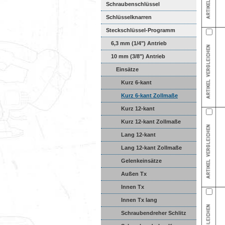
Schraubenschlüssel
Schlüsselknarren
Steckschlüssel-Programm
6,3 mm (1/4") Antrieb
10 mm (3/8") Antrieb
Einsätze
Kurz 6-kant
Kurz 6-kant Zollmaße
Kurz 12-kant
Kurz 12-kant Zollmaße
Lang 12-kant
Lang 12-kant Zollmaße
Gelenkeinsätze
Außen Tx
Innen Tx
Innen Tx lang
Schraubendreher Schlitz