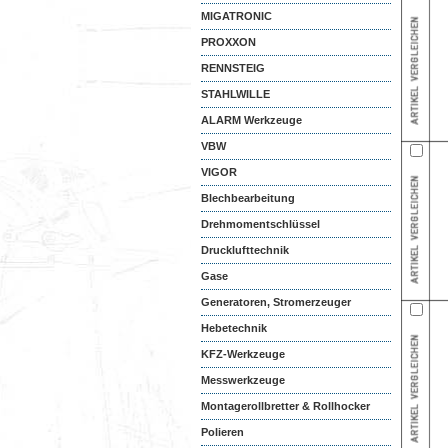
MIGATRONIC
PROXXON
RENNSTEIG
STAHLWILLE
ALARM Werkzeuge
VBW
VIGOR
Blechbearbeitung
Drehmomentschlüssel
Drucklufttechnik
Gase
Generatoren, Stromerzeuger
Hebetechnik
KFZ-Werkzeuge
Messwerkzeuge
Montagerollbretter & Rollhocker
Polieren