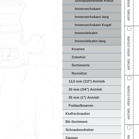
Schraubendreher Kreuz
Innensechskant
Innensechskant lang
Innensechskant Kugel
Innenvielzahn
Innenvielzahn lang
Knarren
Zubehör
Sortimente
Nussätze
12,5 mm (1/2") Antrieb
20 mm (3/4") Antrieb
25 mm (1") Antrieb
Freilaufknarren
Kraftschrauber
Bit-Sortiment
Schraubendreher
Zangen