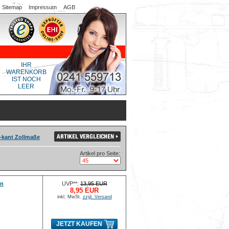
Sitemap
Impressum
AGB
IHR
WARENKORB
IST NOCH
LEER
-kant Zollmaße
Artikel pro Seite:
an
UVP**:
13,95 EUR
8,95 EUR
inkl. MwSt.
zzgl. Versand
JETZT KAUFEN