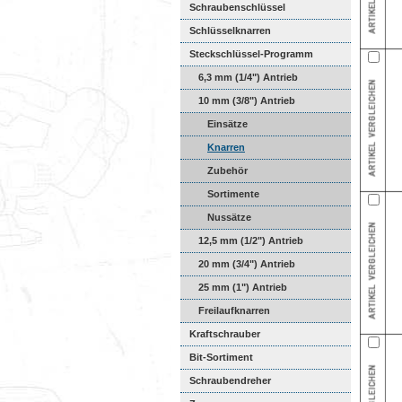
Schraubenschlüssel
Schlüsselknarren
Steckschlüssel-Programm
6,3 mm (1/4") Antrieb
10 mm (3/8") Antrieb
Einsätze
Knarren
Zubehör
Sortimente
Nussätze
12,5 mm (1/2") Antrieb
20 mm (3/4") Antrieb
25 mm (1") Antrieb
Freilaufknarren
Kraftschrauber
Bit-Sortiment
Schraubendreher