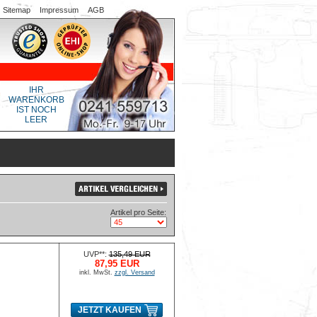
Sitemap
Impressum
AGB
IHR
WARENKORB
IST NOCH
LEER
Artikel pro Seite:
UVP**:
135,49 EUR
87,95 EUR
inkl. MwSt.
zzgl. Versand
JETZT KAUFEN