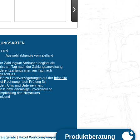
LUNGSARTEN
Auswahl abhängig vom Zielland
der Zahlungsart Vorkasse beginnt die
rfrist am Tag nach der Zahlungsanweisung,
nderen Zahlungsarten am Tag nach
agsschluss.
ise zu Lieferverzögerungen auf der
Infoseite
.
auf Rechnung nach Prüfung für
den, Unis und Unternehmen.
uelle bzw. ehemalige unverbindliche
empfehlung des Herstellers
bleibend
eißgeräte
|
Hazet Werkzeugwagen
|