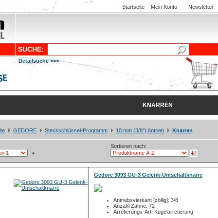
Startseite
Mein Konto
Newsletter
SUCHE:
Detailsuche >>>
KNARREN
ite
GEDORE
Steckschlüssel-Programm
10 mm (3/8") Antrieb
Knarren
Sortieren nach:
Gedore 3093 GU-3 Gelenk-Umschaltknarre
Antriebsvierkant [zöllig]: 3/8
Anzahl Zähne: 72
Arretierungs-Art: Kugelarretierung