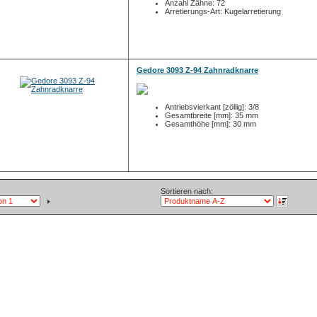
Anzahl Zähne: 72
Arretierungs-Art: Kugelarretierung
Gedore 3093 Z-94 Zahnradknarre
Antriebsvierkant [zöllig]: 3/8
Gesamtbreite [mm]: 35 mm
Gesamthöhe [mm]: 30 mm
Sortieren nach: