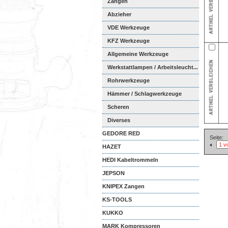
Zangen
Abzieher
VDE Werkzeuge
KFZ Werkzeuge
Allgemeine Werkzeuge
Werkstattlampen / Arbeitsleucht...
Rohrwerkzeuge
Hämmer / Schlagwerkzeuge
Scheren
Diverses
GEDORE RED
Seite:
HAZET
HEDI Kabeltrommeln
JEPSON
KNIPEX Zangen
KS-TOOLS
KUKKO
MARK Kompressoren