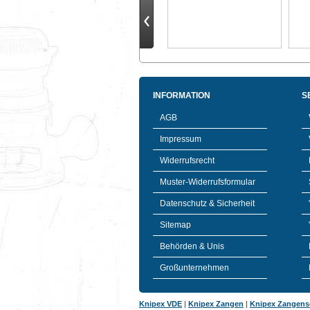
INFORMATION
S
AGB
Impressum
Widerrufsrecht
Muster-Widerrufsformular
Datenschutz & Sicherheit
Sitemap
Behörden & Unis
Großunternehmen
Knipex VDE
|
Knipex Zangen
|
Knipex Zangens