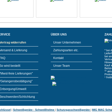
ERVICE
ÜBER UNS
ZAH
Vertrag widerrufen
Unser Unternehmen
Versand & Lieferung
Zahlungsarten etc.
* bei 
Liefe
bei a
FAQ
Kontakt
Vertr
Hinwe
Kauf 
So wird bestellt
Unser Team
Behör
** akt
"Mwst-freie Lieferungen"
Preis
¹ frei
"Gelangensbestätigung"
Entsorgung/Umwelt
Beschwerden/Schlichtung
chlüssel
|
Schweißgeräte - Schweißhelme
|
Schutzgasschweißgeräte
|
MIG MAG Schw