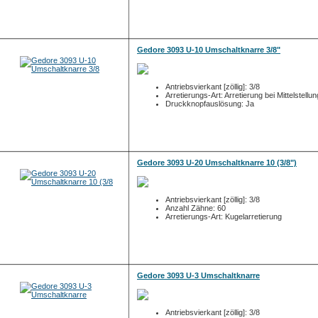
Gedore 3093 U-10 Umschaltknarre 3/8"
Antriebsvierkant [zöllig]: 3/8
Arretierungs-Art: Arretierung bei Mittelstellun
Druckknopfauslösung: Ja
Gedore 3093 U-20 Umschaltknarre 10 (3/8")
Antriebsvierkant [zöllig]: 3/8
Anzahl Zähne: 60
Arretierungs-Art: Kugelarretierung
Gedore 3093 U-3 Umschaltknarre
Antriebsvierkant [zöllig]: 3/8