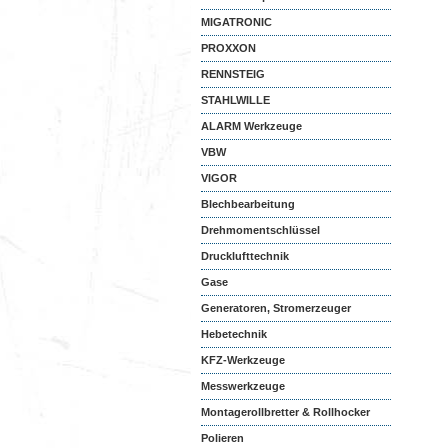
MIGATRONIC
PROXXON
RENNSTEIG
STAHLWILLE
ALARM Werkzeuge
VBW
VIGOR
Blechbearbeitung
Drehmomentschlüssel
Drucklufttechnik
Gase
Generatoren, Stromerzeuger
Hebetechnik
KFZ-Werkzeuge
Messwerkzeuge
Montagerollbretter & Rollhocker
Polieren