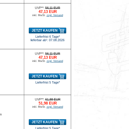
UVP**:
56,11 EUR
47,13 EUR
inkl. MwSt.
zzgl. Versand
JETZT KAUFEN
Lieferfrist 6 Tage*
lieferbar ab¹: 07.08.2026
UVP**:
56,11 EUR
47,13 EUR
inkl. MwSt.
zzgl. Versand
JETZT KAUFEN
Lieferfrist 5 Tage*
UVP**:
61,88 EUR
51,98 EUR
inkl. MwSt.
zzgl. Versand
mm
JETZT KAUFEN
Lieferfrist 5 Tage*