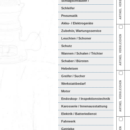
Schlagschrauber /
Ratschenschra...
Schleifer
Pneumatik
Akku- / Elektrogeräte
Zubehör, Wartungsservice
Leuchten / Schoner
Schutz
Wannen / Schalen / Trichter
Schaber / Bürsten
Hebeleisen
Greifer / Sucher
Werkstattbedarf
Motor
Endoskop- / Inspektionstechnik
Karosserie / Innenausstattung
Elektrik / Batteriedienst
Fahrwerk
Getriebe