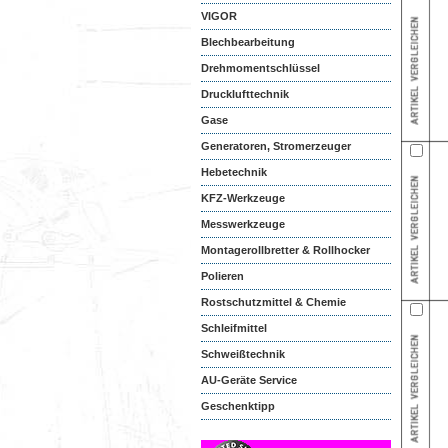
VIGOR
Blechbearbeitung
Drehmomentschlüssel
Drucklufttechnik
Gase
Generatoren, Stromerzeuger
Hebetechnik
KFZ-Werkzeuge
Messwerkzeuge
Montagerollbretter & Rollhocker
Polieren
Rostschutzmittel & Chemie
Schleifmittel
Schweißtechnik
AU-Geräte Service
Geschenktipp