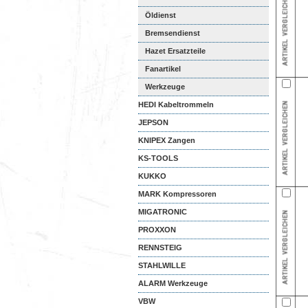
Öldienst
Bremsendienst
Hazet Ersatzteile
Fanartikel
Werkzeuge
HEDI Kabeltrommeln
JEPSON
KNIPEX Zangen
KS-TOOLS
KUKKO
MARK Kompressoren
MIGATRONIC
PROXXON
RENNSTEIG
STAHLWILLE
ALARM Werkzeuge
VBW