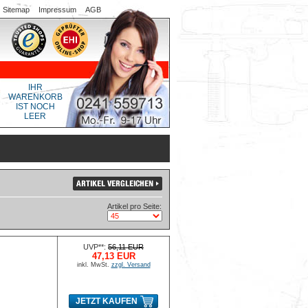
Sitemap
Impressum
AGB
IHR
WARENKORB
IST NOCH
LEER
Artikel pro Seite:
UVP**:
56,11 EUR
47,13 EUR
inkl. MwSt.
zzgl. Versand
JETZT KAUFEN