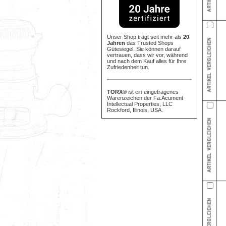
Unser Shop trägt seit mehr als
20
Jahren
das Trusted Shops
Gütesiegel. Sie können darauf
vertrauen, dass wir vor, während
und nach dem Kauf alles für Ihre
Zufriedenheit tun.
TORX®
ist ein eingetragenes
Warenzeichen der Fa.Acument
Intellectual Properties, LLC
Rockford, Illinois, USA.