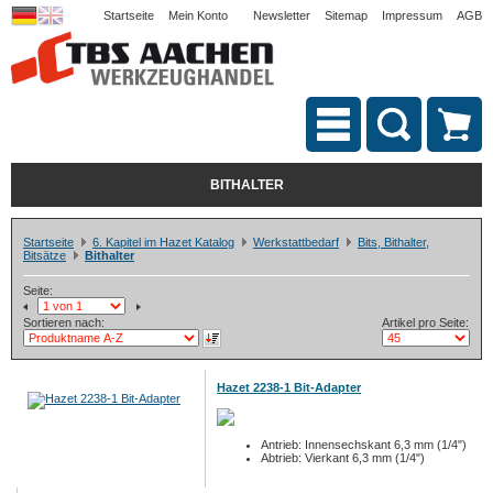
Startseite
Mein Konto
Newsletter
Sitemap
Impressum
AGB
BITHALTER
Startseite
6. Kapitel im Hazet Katalog
Werkstattbedarf
Bits, Bithalter,
Bitsätze
Bithalter
Seite:
Sortieren nach:
Artikel pro Seite:
Hazet 2238-1 Bit-Adapter
Antrieb: Innensechskant 6,3 mm (1/4")
Abtrieb: Vierkant 6,3 mm (1/4")