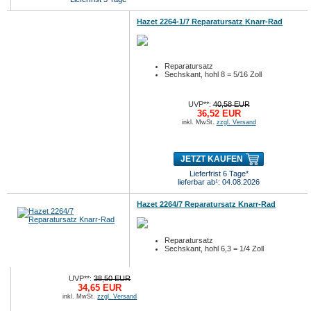
Hazet 2264-1/7 Reparatursatz Knarr-Rad
Reparatursatz
Sechskant, hohl 8 = 5/16 Zoll
UVP**:
40,58 EUR
36,52 EUR
inkl. MwSt.
zzgl. Versand
JETZT KAUFEN
Lieferfrist 6 Tage*
lieferbar ab¹: 04.08.2026
Hazet 2264/7 Reparatursatz Knarr-Rad
Reparatursatz
Sechskant, hohl 6,3 = 1/4 Zoll
UVP**:
38,50 EUR
34,65 EUR
inkl. MwSt.
zzgl. Versand